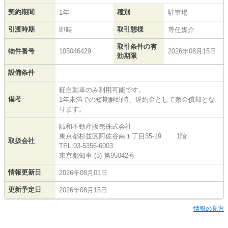
契約期間
種別
1年
駐車場
引渡時期
取引態様
即時
専任媒介
取引条件の有
物件番号
105046429
2026年08月15日
効期限
設備条件
軽自動車のみ利用可能です。
備考
1年未満での短期解約時、違約金として敷金償却とな
ります。
誠和不動産販売株式会社
東京都杉並区阿佐谷南１丁目35-19 1階
取扱会社
TEL:03-5356-6003
東京都知事 (3) 第95042号
情報更新日
2026年08月01日
更新予定日
2026年08月15日
情報の見方