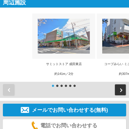
周辺施設
サミットストア 成田東店
コープみらい ミ
約141m／2分
約307
前
メールでお問い合わせする(無料)
電話でお問い合わせする