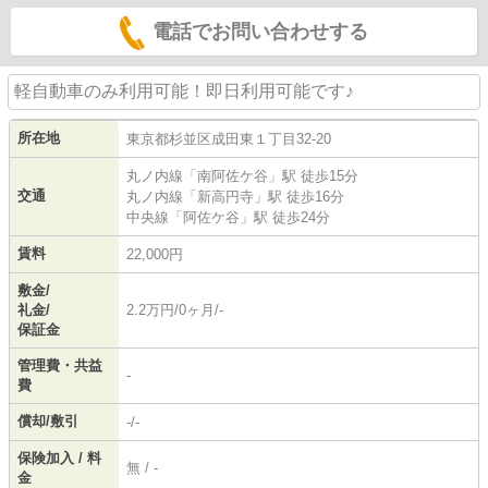
電話でお問い合わせする
軽自動車のみ利用可能！即日利用可能です♪
所在地
東京都
杉並区
成田東
１丁目32-20
丸ノ内線
「
南阿佐ケ谷
」駅 徒歩15分
交通
丸ノ内線
「
新高円寺
」駅 徒歩16分
中央線
「
阿佐ケ谷
」駅 徒歩24分
賃料
22,000円
敷金/
礼金/
2.2万円/0ヶ月/-
保証金
管理費・共益
-
費
償却/敷引
-/-
保険加入 / 料
無 / -
金