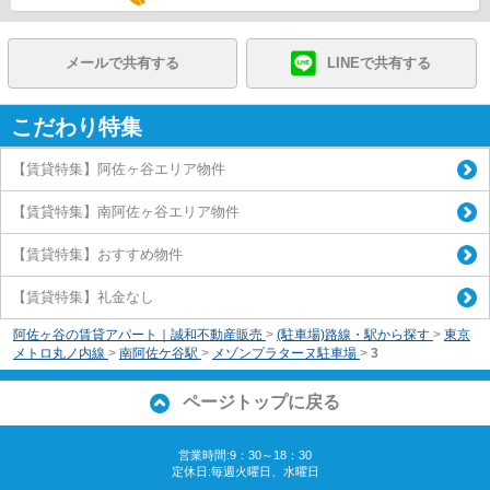
メールで共有する
LINEで共有する
こだわり特集
【賃貸特集】阿佐ヶ谷エリア物件
【賃貸特集】南阿佐ヶ谷エリア物件
【賃貸特集】おすすめ物件
【賃貸特集】礼金なし
阿佐ヶ谷の賃貸アパート｜誠和不動産販売
>
(駐車場)路線・駅から探す
>
東京
メトロ丸ノ内線
>
南阿佐ケ谷駅
>
メゾンプラターヌ駐車場
>
3
ページトップに戻る
営業時間:9：30～18：30
定休日:毎週火曜日、水曜日