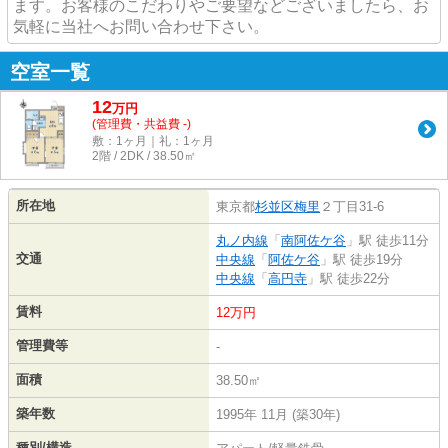
ます。お客様のこだわりやご要望などございましたら、お
気軽に当社へお問い合わせ下さい。
空室一覧
12
万
円
(管理費・共益費 -)
敷：1ヶ月｜礼：1ヶ月
2階 / 2DK / 38.50㎡
所在地
東京都
杉並区
梅里
２丁目31-6
丸ノ内線
「
南阿佐ケ谷
」駅 徒歩11分
交通
中央線
「
阿佐ケ谷
」駅 徒歩19分
中央線
「
高円寺
」駅 徒歩22分
賃料
12万円
管理費等
-
面積
38.50㎡
築年数
1995年 11月 (築30年)
種別/構造