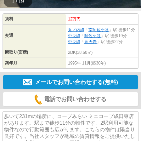
1 / 19
賃料
12万円
丸ノ内線
「
南阿佐ケ谷
」駅 徒歩11分
交通
中央線
「
阿佐ケ谷
」駅 徒歩19分
中央線
「
高円寺
」駅 徒歩22分
間取り(面積)
2DK(38.50㎡)
築年月
1995年 11月(築30年)
メールでお問い合わせする(無料)
電話でお問い合わせする
歩いて231mの場所に、コープみらい ミニコープ成田東店
があります。駅まで徒歩11分の物件です。2駅利用可能な
物件なので行動範囲も広がります。こちらの物件は陽当り
良好です。当社スタッフが地域の賃貸情報をご提供いたし