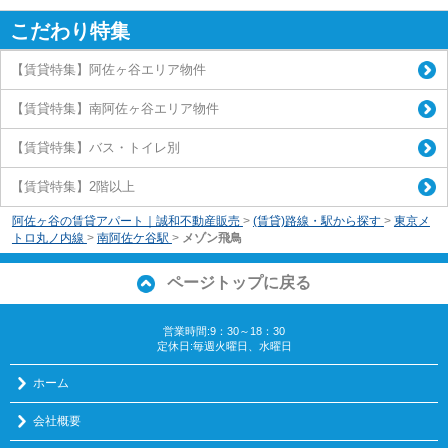
こだわり特集
【賃貸特集】阿佐ヶ谷エリア物件
【賃貸特集】南阿佐ヶ谷エリア物件
【賃貸特集】バス・トイレ別
【賃貸特集】2階以上
阿佐ヶ谷の賃貸アパート｜誠和不動産販売
>
(賃貸)路線・駅から探す
>
東京メ
トロ丸ノ内線
>
南阿佐ケ谷駅
>
メゾン飛鳥
ページトップに戻る
営業時間:9：30～18：30
定休日:毎週火曜日、水曜日
ホーム
会社概要