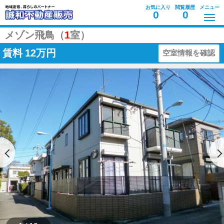
お気に入り
閲覧履歴
メニュー
0
0
メゾン飛鳥（
1
室）
賃料
12万円
空室情報を確認