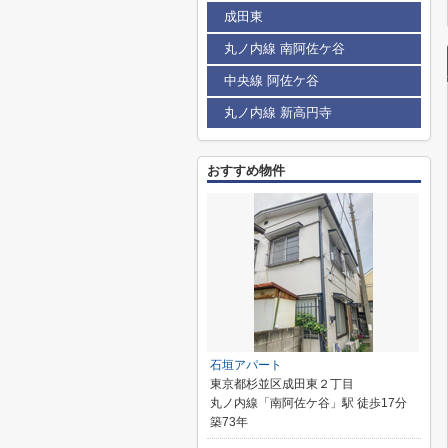
成田東
丸ノ内線 南阿佐ケ谷
中央線 阿佐ケ谷
丸ノ内線 新高円寺
おすすめ物件
石垣アパート
東京都杉並区成田東２丁目
丸ノ内線「南阿佐ケ谷」駅 徒歩17分
築73年