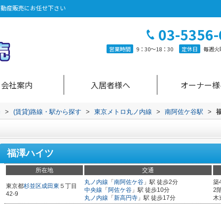
不動産販売にお任せ下さい
03-5356-
営業時間
9：30～18：30
定休日
毎週火
会社案内
入居者様へ
オーナー様
売
>
(賃貸)路線・駅から探す
>
東京メトロ丸ノ内線
>
南阿佐ケ谷駅
>
福澤ハイツ
所在地
交通
丸ノ内線
「
南阿佐ケ谷
」駅 徒歩2分
築
東京都
杉並区
成田東
５丁目
中央線
「
阿佐ケ谷
」駅 徒歩10分
2
42-9
丸ノ内線
「
新高円寺
」駅 徒歩17分
木