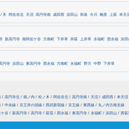
ノ木
阿佐谷北
天沼
高円寺南
成田西
浜田山
和泉
今川
梅里
上荻
本天
寺
新高円寺
南阿佐ケ谷
方南町
下井草
井荻
上井草
永福町
西永福
浜田
高円寺
浜田山
東高円寺
西永福
方南町
永福町
野方
中野
下井草
南
/
高円寺北
/
堀ノ内
/
松ノ木
/
阿佐谷北
/
高円寺南
/
天沼
/
成田西
/
本天沼
線
/
中央線
/
京王井の頭線
/
西武新宿線
/
京王線
/
東西線
/
丸ノ内方南支線
佐ケ谷
/
新高円寺
/
高円寺
/
荻窪
/
西永福
/
東高円寺
/
永福町
/
浜田山
/
西荻