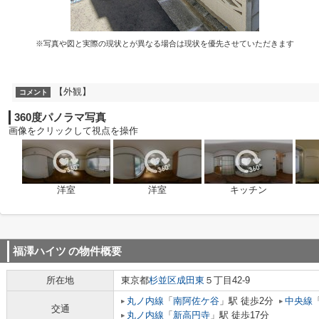
※写真や図と実際の現状とが異なる場合は現状を優先させていただきます
【外観】
コメント
360度パノラマ写真
画像をクリックして視点を操作
洋室
洋室
キッチン
福澤ハイツ
の物件概要
所在地
東京都
杉並区
成田東
５丁目42-9
丸ノ内線
「
南阿佐ケ谷
」駅 徒歩2分
中央線
交通
丸ノ内線
「
新高円寺
」駅 徒歩17分