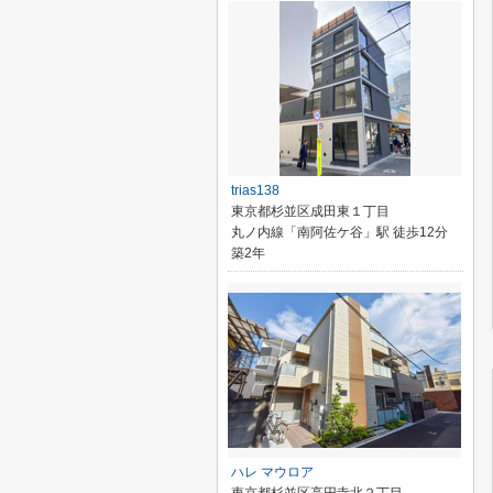
trias138
東京都杉並区成田東１丁目
丸ノ内線「南阿佐ケ谷」駅 徒歩12分
築2年
ハレ マウロア