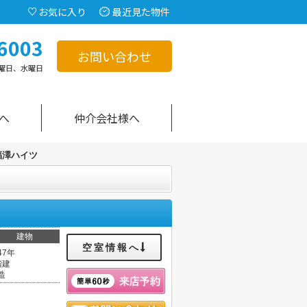
お気に入り
最近見た物件
6003
お問い合わせ
曜日、水曜日
へ
仲介会社様へ
福澤ハイツ
建物
空室情報へ
47年
階建
造