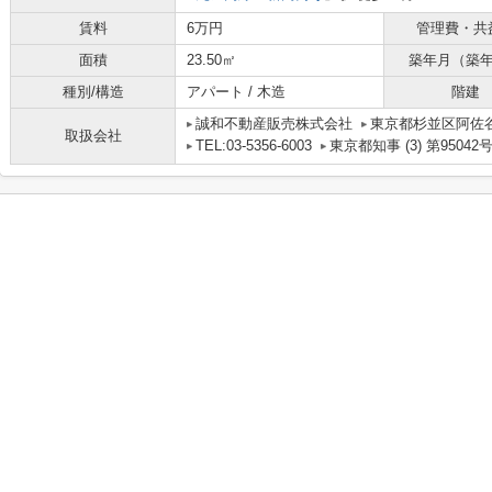
賃料
6万円
管理費・共
面積
23.50㎡
築年月（築
種別/構造
アパート / 木造
階建
誠和不動産販売株式会社
東京都杉並区阿佐谷
取扱会社
TEL:03-5356-6003
東京都知事 (3) 第95042