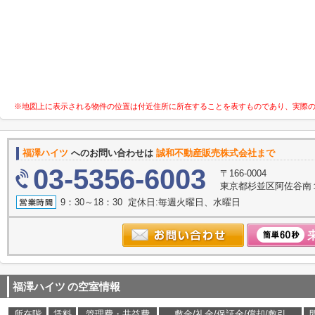
※地図上に表示される物件の位置は付近住所に所在することを表すものであり、実際
福澤ハイツ
へのお問い合わせは
誠和不動産販売株式会社まで
03-5356-6003
〒166-0004
東京都杉並区阿佐谷南１
9：30～18：30 定休日:毎週火曜日、水曜日
福澤ハイツ
の空室情報
所在階
賃料
管理費・共益費
敷金/礼金/保証金/償却/敷引