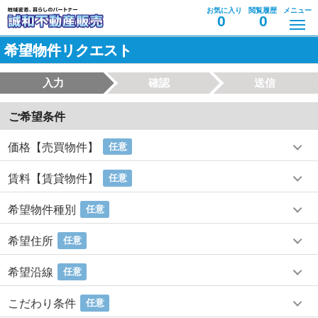
お気に入り
閲覧履歴
メニュー
0
0
希望物件リクエスト
入力
確認
送信
ご希望条件
価格【売買物件】
任意
賃料【賃貸物件】
任意
希望物件種別
任意
希望住所
任意
希望沿線
任意
こだわり条件
任意