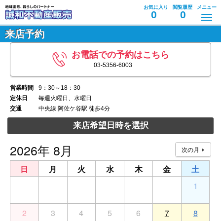
お気に入り
閲覧履歴
メニュー
0
0
来店予約
お電話での予約はこちら
03-5356-6003
営業時間
9：30～18：30
定休日
毎週火曜日、水曜日
交通
中央線 阿佐ケ谷駅 徒歩4分
来店希望日時を選択
2026年 8月
日
月
火
水
木
金
土
26
27
28
29
30
31
1
2
3
4
5
6
7
8