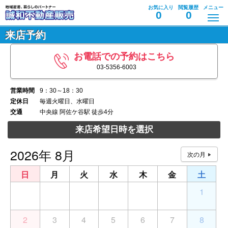
お気に入り
閲覧履歴
メニュー
0
0
来店予約
お電話での予約はこちら
03-5356-6003
営業時間
9：30～18：30
定休日
毎週火曜日、水曜日
交通
中央線 阿佐ケ谷駅 徒歩4分
来店希望日時を選択
2026年 8月
日
月
火
水
木
金
土
26
27
28
29
30
31
1
2
3
4
5
6
7
8