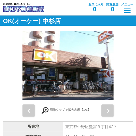
お気に入り
閲覧履歴
メニュー
0
0
OK(オーケー) 中杉店
前
次
画像タップで拡大表示【
1
/1】
所在地
東京都中野区鷺宮３丁目47-7