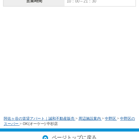
営業時間
10：00～21：30
阿佐ヶ谷の賃貸アパート｜誠和不動産販売
>
周辺施設案内
>
中野区
>
中野区の
スーパー
>
OK(オーケー) 中杉店
ページトップに戻る