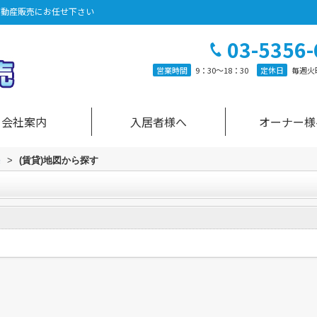
不動産販売にお任せ下さい
03-5356-
営業時間
9：30～18：30
定休日
毎週火
会社案内
入居者様へ
オーナー様
売
>
(賃貸)地図から探す