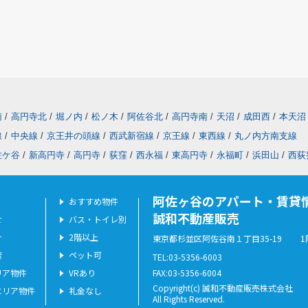
南
/
高円寺北
/
堀ノ内
/
松ノ木
/
阿佐谷北
/
高円寺南
/
天沼
/
成田西
/
本天沼
線
/
中央線
/
京王井の頭線
/
西武新宿線
/
京王線
/
東西線
/
丸ノ内方南支線
佐ケ谷
/
新高円寺
/
高円寺
/
荻窪
/
西永福
/
東高円寺
/
永福町
/
浜田山
/
西荻
阿佐ヶ谷のアパート・賃貸
おすすめ物件
誠和不動産販売
せ
バス・トイレ別
介
2階以上
東京都杉並区阿佐谷南１丁目35-19 1
索
ペット可
TEL:03-5356-6003
リア物件
VRあり
FAX:03-5356-6004
Copyright(c) 誠和不動産販売株式会社
エリア物件
礼金なし
All Rights Reserved.