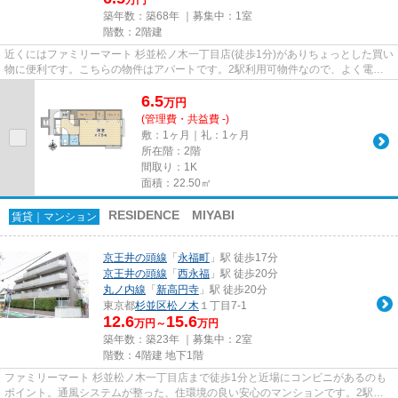
万円
築年数：築68年 ｜募集中：
1室
階数：2階建
近くにはファミリーマート 杉並松ノ木一丁目店(徒歩1分)がありちょっとした買い
物に便利です。こちらの物件はアパートです。2駅利用可物件なので、よく電車
を利用する方にピッタリです...
6.5
万
円
(管理費・共益費 -)
敷：1ヶ月｜礼：1ヶ月
所在階：2階
間取り：1K
面積：22.50㎡
RESIDENCE MIYABI
賃貸｜マンション
京王井の頭線
「
永福町
」駅 徒歩17分
京王井の頭線
「
西永福
」駅 徒歩20分
丸ノ内線
「
新高円寺
」駅 徒歩20分
東京都
杉並区
松ノ木
１丁目7-1
12.6
15.6
万円～
万円
築年数：築23年 ｜募集中：
2室
階数：4階建 地下1階
ファミリーマート 杉並松ノ木一丁目店まで徒歩1分と近場にコンビニがあるのも
ポイント。通風システムが整った、住環境の良い安心のマンションです。2駅利