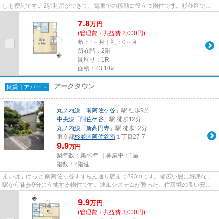
しも便利です。2駅利用ができて、電車での移動に役立つ物件です。杉並区で新
しい住環境をお探しなら、中央線...
7.8
万
円
(管理費・共益費 2,000円)
敷：1ヶ月｜礼：0ヶ月
所在階：2階
間取り：1R
面積：23.10㎡
アークタウン
賃貸｜アパート
丸ノ内線
「
南阿佐ケ谷
」駅 徒歩9分
中央線
「
阿佐ケ谷
」駅 徒歩12分
丸ノ内線
「
新高円寺
」駅 徒歩12分
東京都
杉並区
阿佐谷南
１丁目27-7
9.9
万円
築年数：築40年 ｜募集中：
1室
階数：2階建
まいばすけっと 南阿佐ヶ谷すずらん通り店まで393mです。幅広い層に好評な、
駅から徒歩9分に立地する物件です。通風システムが整った、住環境の良い安心
のアパートです。こちらの物件...
9.9
万
円
(管理費・共益費 3,000円)