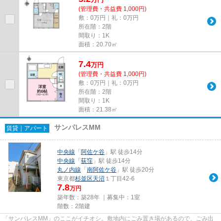
(管理費・共益費 1,000円)
敷：0万円｜礼：0万円
所在階：2階
間取り：1K
面積：20.70㎡
7.4
万
円
(管理費・共益費 1,000円)
敷：0万円｜礼：0万円
所在階：2階
間取り：1K
面積：21.38㎡
サンパレスMM
賃貸｜アパート
中央線
「
阿佐ケ谷
」駅 徒歩14分
中央線
「
荻窪
」駅 徒歩14分
丸ノ内線
「
南阿佐ケ谷
」駅 徒歩20分
東京都
杉並区
天沼
１丁目42-6
7.8
万円
築年数：築28年 ｜募集中：
1室
階数：2階建
「サンパレスMM」のここがイチオシ。敷地内にごみ置き場があるので、ごみ出