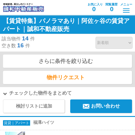
お気に入り
閲覧履歴
メニュー
0
0
【賃貸特集】パノラマあり｜阿佐ヶ谷の賃貸ア
パート｜誠和不動産販売
14
該当物件
件
16
空き数
件
さらに条件を絞り込む
物件リクエスト
チェックした物件をまとめて
検討リストに追加
お問い合わせ
福澤ハイツ
賃貸｜アパート