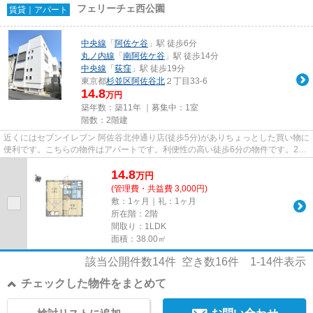
フェリーチェ西公園
賃貸｜アパート
中央線
「
阿佐ケ谷
」駅 徒歩6分
丸ノ内線
「
南阿佐ケ谷
」駅 徒歩14分
中央線
「
荻窪
」駅 徒歩19分
東京都
杉並区
阿佐谷北
２丁目33-6
14.8
万円
築年数：築11年 ｜募集中：
1室
階数：2階建
近くにはセブンイレブン 阿佐谷北仲通り店(徒歩5分)がありちょっとした買い物に
便利です。こちらの物件はアパートです。利便性の高い徒歩6分の物件です。2駅
利用可能で利便性の高い物...
14.8
万
円
(管理費・共益費 3,000円)
敷：1ヶ月｜礼：1ヶ月
所在階：2階
間取り：1LDK
面積：38.00㎡
該当公開件数
14
件 空き数
16
件
1-14
件表示
チェックした物件をまとめて