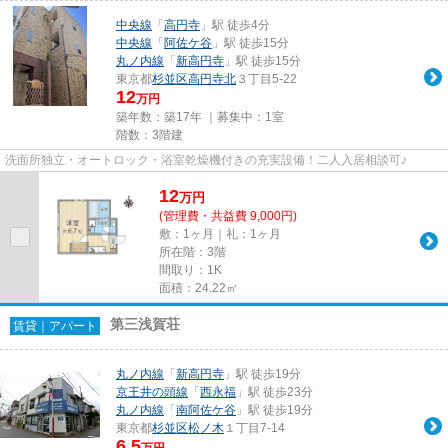
中央線
「
高円寺
」駅 徒歩4分
中央線
「
阿佐ケ谷
」駅 徒歩15分
丸ノ内線
「
新高円寺
」駅 徒歩15分
東京都
杉並区
高円寺北
３丁目5-22
12
万円
築年数：築17年 ｜募集中：
1室
階数：3階建
洗面所独立・オートロック・浴室乾燥機付きの充実設備！二人入居相談可♪
12
万
円
(管理費・共益費 9,000円)
敷：1ヶ月｜礼：1ヶ月
所在階：3階
間取り：1K
面積：24.22㎡
第三浅賀荘
賃貸｜アパート
丸ノ内線
「
新高円寺
」駅 徒歩19分
京王井の頭線
「
西永福
」駅 徒歩23分
丸ノ内線
「
南阿佐ケ谷
」駅 徒歩19分
東京都
杉並区
松ノ木
１丁目7-14
6.5