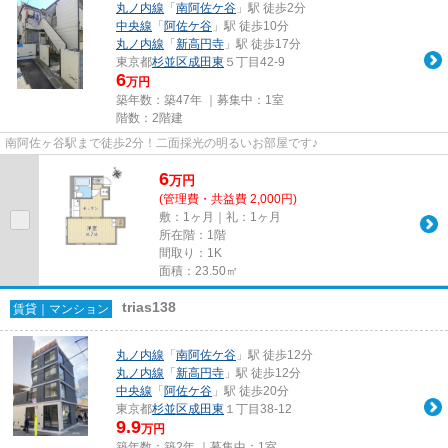
丸ノ内線
「
南阿佐ケ谷
」駅 徒歩2分
中央線
「
阿佐ケ谷
」駅 徒歩10分
丸ノ内線
「
新高円寺
」駅 徒歩17分
東京都
杉並区
成田東
５丁目42-9
6
万円
築年数：築47年 ｜募集中：
1室
階数：2階建
南阿佐ヶ谷駅まで徒歩2分！二面採光の明るいお部屋です♪
6
万
円
(管理費・共益費 2,000円)
敷：1ヶ月｜礼：1ヶ月
所在階：1階
間取り：1K
面積：23.50㎡
trias138
賃貸｜マンション
丸ノ内線
「
南阿佐ケ谷
」駅 徒歩12分
丸ノ内線
「
新高円寺
」駅 徒歩12分
中央線
「
阿佐ケ谷
」駅 徒歩20分
東京都
杉並区
成田東
１丁目38-12
9.9
万円
築年数：築2年 ｜募集中：
1室