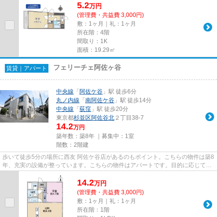
5.2
万
円
(管理費・共益費 3,000円)
敷：1ヶ月｜礼：1ヶ月
所在階：4階
間取り：1K
面積：19.29㎡
フェリーチェ阿佐ヶ谷
賃貸｜アパート
中央線
「
阿佐ケ谷
」駅 徒歩6分
丸ノ内線
「
南阿佐ケ谷
」駅 徒歩14分
中央線
「
荻窪
」駅 徒歩20分
東京都
杉並区
阿佐谷北
２丁目38-7
14.2
万円
築年数：築8年 ｜募集中：
1室
階数：2階建
歩いて徒歩5分の場所に西友 阿佐ケ谷店があるのもポイント。こちらの物件は築8
年、充実の設備が整っています。こちらの物件はアパートです。目的に応じて駅
を選べることが、2駅利用で...
14.2
万
円
(管理費・共益費 3,000円)
敷：1ヶ月｜礼：1ヶ月
所在階：1階