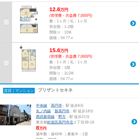
用できる場所にあるので利便性...
12.6
万
円
(管理費・共益費 7,000円)
敷：1ヶ月｜礼：1ヶ月
所在階：1-2階
間取り：1DK
面積：54.77㎡
15.6
万
円
(管理費・共益費 7,000円)
敷：1ヶ月｜礼：1ヶ月
所在階：1階
間取り：2LDK
面積：54.77㎡
プリザントセキネ
賃貸｜マンション
中央線
「
高円寺
」駅 徒歩6分
丸ノ内線
「
新高円寺
」駅 徒歩18分
西武新宿線
「
野方
」駅 徒歩21分
東京都
杉並区
高円寺北
２丁目38-16
8
万円
築年数：築40年 ｜募集中：
1室