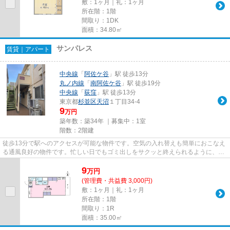
敷：1ヶ月｜礼：1ヶ月
所在階：1階
間取り：1DK
面積：34.80㎡
サンパレス
賃貸｜アパート
中央線
「
阿佐ケ谷
」駅 徒歩13分
丸ノ内線
「
南阿佐ケ谷
」駅 徒歩19分
中央線
「
荻窪
」駅 徒歩13分
東京都
杉並区
天沼
１丁目34-4
9
万円
築年数：築34年 ｜募集中：
1室
階数：2階建
徒歩13分で駅へのアクセスが可能な物件です。空気の入れ替えも簡単におこなえ
る通風良好の物件です。忙しい日でもゴミ出しをサクッと終えられるように、敷
地内にゴミ置き場を備えてお...
9
万
円
(管理費・共益費 3,000円)
敷：1ヶ月｜礼：1ヶ月
所在階：1階
間取り：1R
面積：35.00㎡