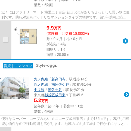
階数：5階建
近くにはファミリーマート 梅里二丁目店(徒歩6分)がありちょっとした買い物に便
利です。防犯対策もバッチリなマンションタイプの物件です。築5年以内と築浅
なので、内装も外観もキレイ...
9.9
万
円
(管理費・共益費 18,000円)
敷：0ヶ月｜礼：0ヶ月
所在階：4階
間取り：1R
面積：20.08㎡
Style-oggi.
賃貸｜マンション
丸ノ内線
「
新高円寺
」駅 徒歩14分
丸ノ内線
「
南阿佐ケ谷
」駅 徒歩14分
中央線
「
阿佐ケ谷
」駅 徒歩21分
東京都
杉並区
成田東
１丁目45-6
5.2
万円
築年数：築36年 ｜募集中：
1室
階数：4階建
便利なスーパー「コープみらい ミニコープ成田東店」まで135mです。2駅利用可
能な物件なので行動範囲も広がります。地域のゴミ捨て場まで行かずにサッとゴ
ミ出しできるように、共用部...