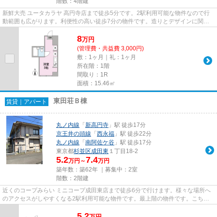
階数：4階建
新鮮大売 ユータカラヤ 高円寺店まで徒歩5分です。2駅利用可能な物件なので行
動範囲も広がります。利便性の高い徒歩7分の物件です。造りとデザインに関し
て、自信をもって情報を提供で...
8
万
円
(管理費・共益費 3,000円)
敷：1ヶ月｜礼：1ヶ月
所在階：1階
間取り：1R
面積：15.46㎡
東田荘Ｂ棟
賃貸｜アパート
丸ノ内線
「
新高円寺
」駅 徒歩17分
京王井の頭線
「
西永福
」駅 徒歩22分
丸ノ内線
「
南阿佐ケ谷
」駅 徒歩17分
東京都
杉並区
成田東
１丁目18-2
5.2
7.4
万円～
万円
築年数：築62年 ｜募集中：
2室
階数：2階建
近くのコープみらい ミニコープ成田東店まで徒歩6分で行けます。様々な場所へ
のアクセスがしやすくなる2駅利用可能な物件です。最上階の物件です。こちら
の物件はアパートです。できる...
5.2
万
円