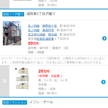
間取り：1LDK
面積：34.00㎡
成田東1丁目戸建て
賃貸｜一戸建て
丸ノ内線
「
南阿佐ケ谷
」駅 徒歩15分
丸ノ内線
「
新高円寺
」駅 徒歩17分
京王井の頭線
「
西永福
」駅 徒歩22分
東京都
杉並区
成田東
１丁目26-9
20
万円
築年数：築35年 ｜募集中：
1室
階数：2階建
スーパー「コープみらい ミニコープ成田東店」が物件から433mのところにあり
ます。ご利用可能な駅が2つあり、行き先に応じて乗車駅の使い分けができま
す。こちらは一戸建ての物件です...
20
万
円
(管理費・共益費 -)
敷：1ヶ月｜礼：1ヶ月
所在階：-
間取り：5DK
面積：86.46㎡
メゾン・デール
賃貸｜マンション