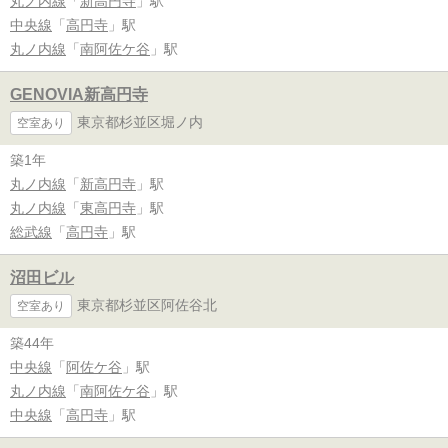
丸ノ内線
「
新高円寺
」駅
中央線
「
高円寺
」駅
丸ノ内線
「
南阿佐ケ谷
」駅
GENOVIA新高円寺
東京都杉並区堀ノ内
空室あり
築1年
丸ノ内線
「
新高円寺
」駅
丸ノ内線
「
東高円寺
」駅
総武線
「
高円寺
」駅
沼田ビル
東京都杉並区阿佐谷北
空室あり
築44年
中央線
「
阿佐ケ谷
」駅
丸ノ内線
「
南阿佐ケ谷
」駅
中央線
「
高円寺
」駅