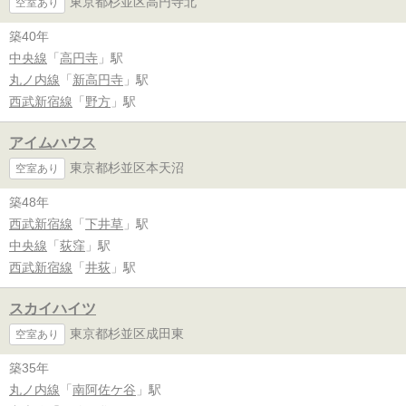
東京都杉並区高円寺北
空室あり
築40年
中央線
「
高円寺
」駅
丸ノ内線
「
新高円寺
」駅
西武新宿線
「
野方
」駅
アイムハウス
東京都杉並区本天沼
空室あり
築48年
西武新宿線
「
下井草
」駅
中央線
「
荻窪
」駅
西武新宿線
「
井荻
」駅
スカイハイツ
東京都杉並区成田東
空室あり
築35年
丸ノ内線
「
南阿佐ケ谷
」駅