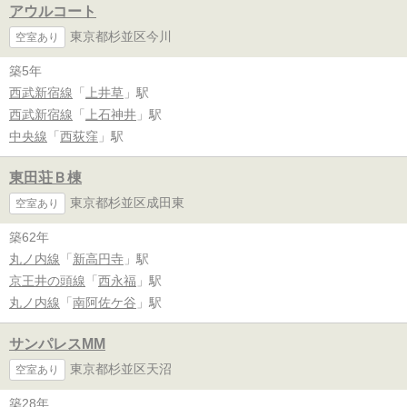
アウルコート
東京都杉並区今川
空室あり
築5年
西武新宿線
「
上井草
」駅
西武新宿線
「
上石神井
」駅
中央線
「
西荻窪
」駅
東田荘Ｂ棟
東京都杉並区成田東
空室あり
築62年
丸ノ内線
「
新高円寺
」駅
京王井の頭線
「
西永福
」駅
丸ノ内線
「
南阿佐ケ谷
」駅
サンパレスMM
東京都杉並区天沼
空室あり
築28年