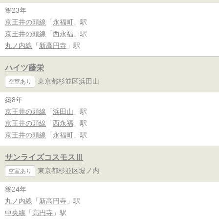
築23年
京王井の頭線
「
永福町
」駅
京王井の頭線
「
西永福
」駅
丸ノ内線
「
新高円寺
」駅
ハイツ藤栄
東京都杉並区浜田山
空室あり
築8年
京王井の頭線
「
浜田山
」駅
京王井の頭線
「
西永福
」駅
京王井の頭線
「
永福町
」駅
サンライズコスモスⅢ
東京都杉並区堀ノ内
空室あり
築24年
丸ノ内線
「
新高円寺
」駅
中央線
「
高円寺
」駅