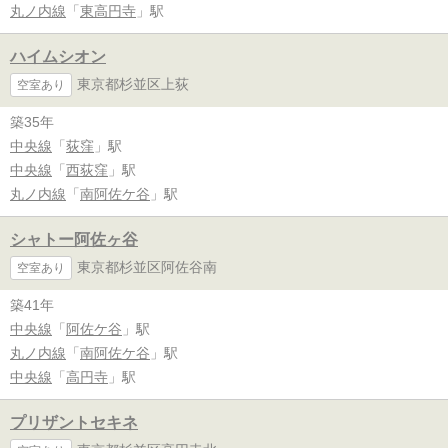
丸ノ内線
「
東高円寺
」駅
ハイムシオン
東京都杉並区上荻
空室あり
築35年
中央線
「
荻窪
」駅
中央線
「
西荻窪
」駅
丸ノ内線
「
南阿佐ケ谷
」駅
シャトー阿佐ヶ谷
東京都杉並区阿佐谷南
空室あり
築41年
中央線
「
阿佐ケ谷
」駅
丸ノ内線
「
南阿佐ケ谷
」駅
中央線
「
高円寺
」駅
プリザントセキネ