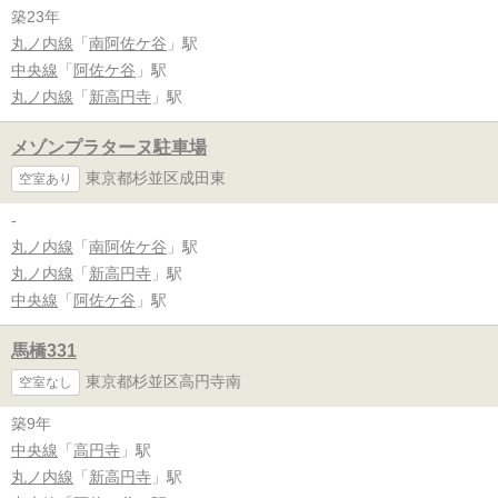
築23年
丸ノ内線
「
南阿佐ケ谷
」駅
中央線
「
阿佐ケ谷
」駅
丸ノ内線
「
新高円寺
」駅
メゾンプラターヌ駐車場
東京都杉並区成田東
空室あり
-
丸ノ内線
「
南阿佐ケ谷
」駅
丸ノ内線
「
新高円寺
」駅
中央線
「
阿佐ケ谷
」駅
馬橋331
東京都杉並区高円寺南
空室なし
築9年
中央線
「
高円寺
」駅
丸ノ内線
「
新高円寺
」駅