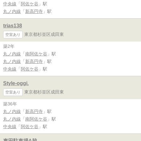
中央線
「
阿佐ケ谷
」駅
丸ノ内線
「
新高円寺
」駅
trias138
東京都杉並区成田東
空室あり
築2年
丸ノ内線
「
南阿佐ケ谷
」駅
丸ノ内線
「
新高円寺
」駅
中央線
「
阿佐ケ谷
」駅
Style-oggi.
東京都杉並区成田東
空室あり
築36年
丸ノ内線
「
新高円寺
」駅
丸ノ内線
「
南阿佐ケ谷
」駅
中央線
「
阿佐ケ谷
」駅
東田駐車場A脇