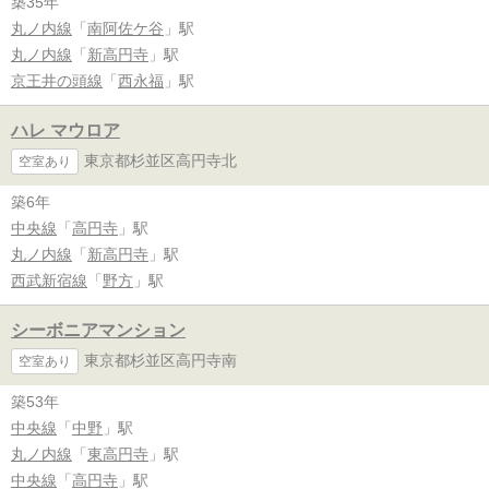
築35年
丸ノ内線
「
南阿佐ケ谷
」駅
丸ノ内線
「
新高円寺
」駅
京王井の頭線
「
西永福
」駅
ハレ マウロア
東京都杉並区高円寺北
空室あり
築6年
中央線
「
高円寺
」駅
丸ノ内線
「
新高円寺
」駅
西武新宿線
「
野方
」駅
シーボニアマンション
東京都杉並区高円寺南
空室あり
築53年
中央線
「
中野
」駅
丸ノ内線
「
東高円寺
」駅
中央線
「
高円寺
」駅