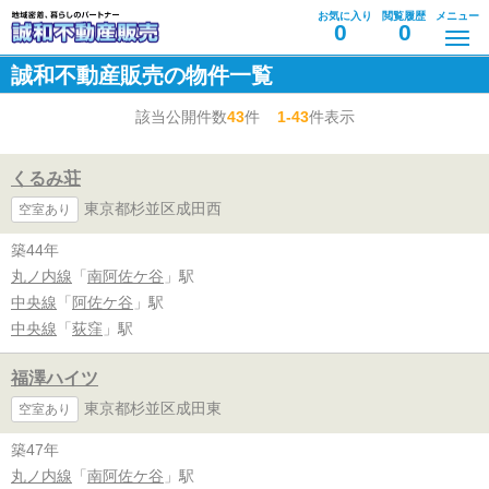
お気に入り
閲覧履歴
メニュー
0
0
誠和不動産販売の物件一覧
該当公開件数
43
件
1-43
件表示
くるみ荘
東京都杉並区成田西
空室あり
築44年
丸ノ内線
「
南阿佐ケ谷
」駅
中央線
「
阿佐ケ谷
」駅
中央線
「
荻窪
」駅
福澤ハイツ
東京都杉並区成田東
空室あり
築47年
丸ノ内線
「
南阿佐ケ谷
」駅