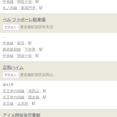
中央線
「
阿佐ケ谷
」駅
丸ノ内線
「
新高円寺
」駅
ペル ファボーレ駐車場
東京都杉並区本天沼
空室あり
-
中央線
「
荻窪
」駅
西武新宿線
「
下井草
」駅
中央線
「
阿佐ケ谷
」駅
正和ハイム
東京都杉並区浜田山
空室あり
築41年
京王井の頭線
「
浜田山
」駅
京王井の頭線
「
西永福
」駅
京王線
「
上北沢
」駅
アイル阿佐谷弐番館