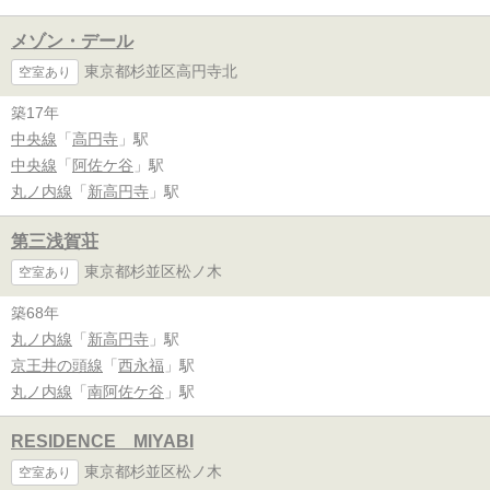
メゾン・デール
東京都杉並区高円寺北
空室あり
築17年
中央線
「
高円寺
」駅
中央線
「
阿佐ケ谷
」駅
丸ノ内線
「
新高円寺
」駅
第三浅賀荘
東京都杉並区松ノ木
空室あり
築68年
丸ノ内線
「
新高円寺
」駅
京王井の頭線
「
西永福
」駅
丸ノ内線
「
南阿佐ケ谷
」駅
RESIDENCE MIYABI
東京都杉並区松ノ木
空室あり