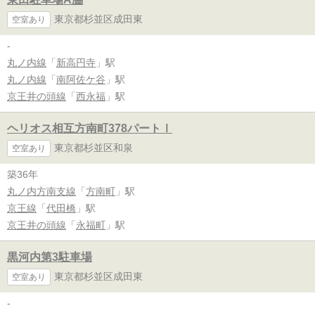
東京都杉並区成田東
空室あり
-
丸ノ内線
「
新高円寺
」駅
丸ノ内線
「
南阿佐ケ谷
」駅
京王井の頭線
「
西永福
」駅
ヘリオス相互方南町378パートⅠ
東京都杉並区和泉
空室あり
築36年
丸ノ内方南支線
「
方南町
」駅
京王線
「
代田橋
」駅
京王井の頭線
「
永福町
」駅
黒河内第3駐車場
東京都杉並区成田東
空室あり
-