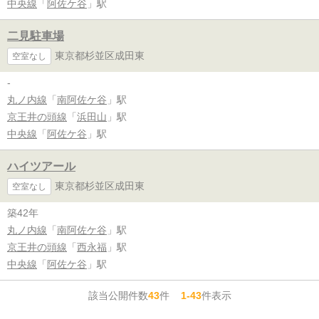
中央線
「
阿佐ケ谷
」駅
二見駐車場
東京都杉並区成田東
空室なし
-
丸ノ内線
「
南阿佐ケ谷
」駅
京王井の頭線
「
浜田山
」駅
中央線
「
阿佐ケ谷
」駅
ハイツアール
東京都杉並区成田東
空室なし
築42年
丸ノ内線
「
南阿佐ケ谷
」駅
京王井の頭線
「
西永福
」駅
中央線
「
阿佐ケ谷
」駅
該当公開件数
43
件
1-43
件表示