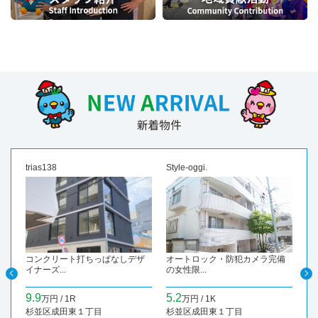
trias138
Style-oggi.
東
コンクリート打ちっぱなしデザ
オートロック・防犯カメラ完備
即
イナーズ...
の女性限...
9.9
5.2
1
万円 / 1R
万円 / 1K
杉並区成田東１丁目
杉並区成田東１丁目
杉