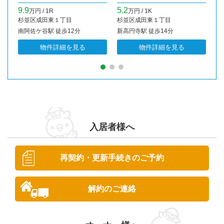
9.9
5.2
6
万円 / 1R
万円 / 1K
万
杉並区成田東１丁目
杉並区成田東１丁目
杉
南阿佐ケ谷駅 徒歩12分
新高円寺駅 徒歩14分
南
物件詳細を見る
物件詳細を見る
入居者様へ
再契約・更新手続きのご予約
解約のご連絡