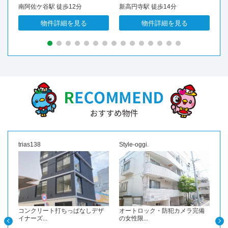
南阿佐ケ谷駅 徒歩12分
新高円寺駅 徒歩14分
新
物件詳細を見る
物件詳細を見る
trias138
Style-oggi.
福
チン
コンクリート打ちっぱなしデザ
オートロック・防犯カメラ完備
南
イナーズ...
の女性限...
採