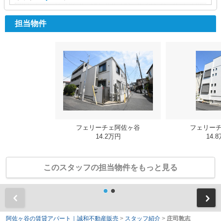
担当物件
フェリーチェ阿佐ヶ谷
フェリー
14.2万円
14.
このスタッフの担当物件をもっと見る
前
阿佐ヶ谷の賃貸アパート｜誠和不動産販売
>
スタッフ紹介
>
庄司敦志