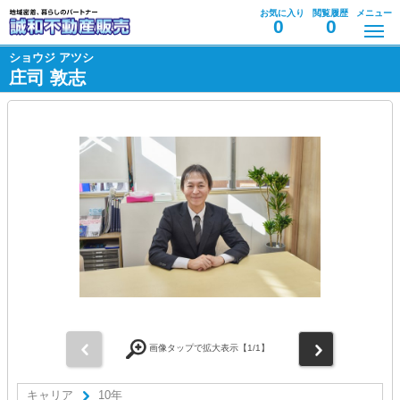
お気に入り
閲覧履歴
メニュー
0
0
ショウジ アツシ
庄司 敦志
前
次
画像タップで拡大表示【
1
/1】
キャリア
10年