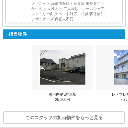
メゾネット,高齢者向け・高専賃,単身者向け,
学生向け,女性向け,二人暮し・ルームシェア,
ファミリー向け,ペット対応・相談,駅近物件,
デザイナーズ,保証人不要
担当物件
黒河内第3駐車場
レ・プレ
25,300円
7.7
このスタッフの担当物件をもっと見る