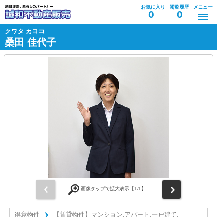
お気に入り
閲覧履歴
メニュー
0
0
クワタ カヨコ
桑田 佳代子
前
次
画像タップで拡大表示【
1
/1】
得意物件
【賃貸物件】マンション,アパート,一戸建て,