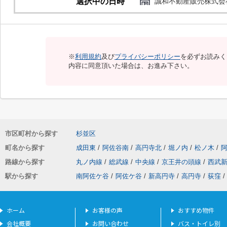
選択中の日時
誠和不動産販売株式会
※
利用規約
及び
プライバシーポリシー
を必ずお読みく
内容に同意頂いた場合は、お進み下さい。
市区町村から探す
杉並区
町名から探す
成田東
/
阿佐谷南
/
高円寺北
/
堀ノ内
/
松ノ木
/
路線から探す
丸ノ内線
/
総武線
/
中央線
/
京王井の頭線
/
西武
駅から探す
南阿佐ケ谷
/
阿佐ケ谷
/
新高円寺
/
高円寺
/
荻窪
/
ホーム
お客様の声
おすすめ物件
会社概要
お問い合わせ
バス・トイレ別