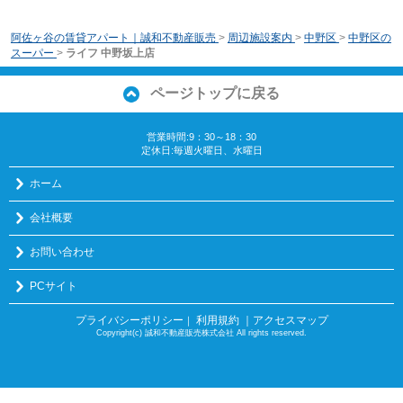
阿佐ヶ谷の賃貸アパート｜誠和不動産販売
>
周辺施設案内
>
中野区
>
中野区の
スーパー
>
ライフ 中野坂上店
ページトップに戻る
営業時間:9：30～18：30
定休日:毎週火曜日、水曜日
ホーム
会社概要
お問い合わせ
PCサイト
プライバシーポリシー
利用規約
｜アクセスマップ
｜
Copyright(c) 誠和不動産販売株式会社 All rights reserved.