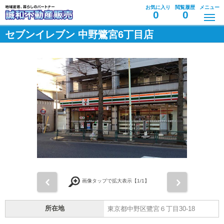
お気に入り
閲覧履歴
メニュー
0
0
セブンイレブン 中野鷺宮6丁目店
前
次
画像タップで拡大表示【
1
/1】
所在地
東京都中野区鷺宮６丁目30-18