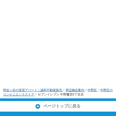
阿佐ヶ谷の賃貸アパート｜誠和不動産販売
>
周辺施設案内
>
中野区
>
中野区の
コンビニエンスストア
>
セブンイレブン 中野鷺宮6丁目店
ページトップに戻る