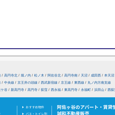
南
/
高円寺北
/
堀ノ内
/
松ノ木
/
阿佐谷北
/
高円寺南
/
天沼
/
成田西
/
本天沼
線
/
中央線
/
京王井の頭線
/
西武新宿線
/
京王線
/
東西線
/
丸ノ内方南支線
佐ケ谷
/
新高円寺
/
高円寺
/
荻窪
/
西永福
/
東高円寺
/
永福町
/
浜田山
/
西荻
阿佐ヶ谷のアパート・賃貸
おすすめ物件
誠和不動産販売
せ
バス・トイレ別