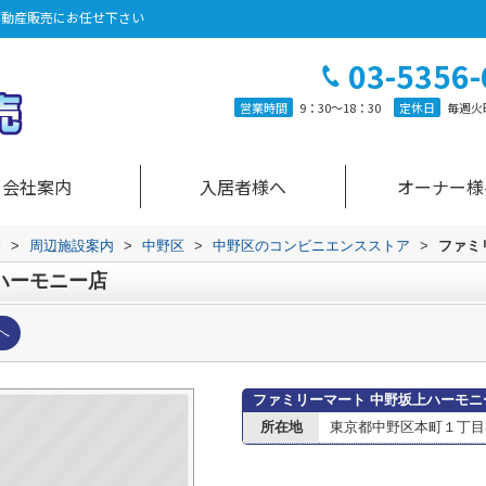
不動産販売にお任せ下さい
03-5356-
営業時間
9：30～18：30
定休日
毎週火
会社案内
入居者様へ
オーナー様
売
>
周辺施設案内
>
中野区
>
中野区のコンビニエンスストア
>
ファミ
ハーモニー店
へ
ファミリーマート 中野坂上ハーモニ
所在地
東京都中野区本町１丁目3