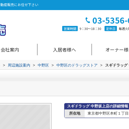
不動産販売にお任せ下さい
03-5356-
営業時間
9：30～18：30
定休日
毎週火
会社案内
入居者様へ
オーナー様
売
>
周辺施設案内
>
中野区
>
中野区のドラッグストア
>
スギドラッグ
スギドラッグ 中野坂上店の詳細情報
所在地
東京都中野区本町１丁目32