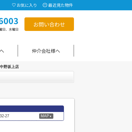
お気に入り
最近見た物件
6003
お問い合わせ
曜日、水曜日
へ
仲介会社様へ
 中野坂上店
-27
MAP
▼