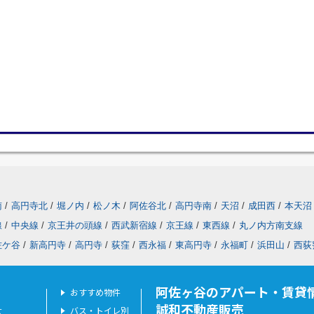
南
/
高円寺北
/
堀ノ内
/
松ノ木
/
阿佐谷北
/
高円寺南
/
天沼
/
成田西
/
本天沼
線
/
中央線
/
京王井の頭線
/
西武新宿線
/
京王線
/
東西線
/
丸ノ内方南支線
佐ケ谷
/
新高円寺
/
高円寺
/
荻窪
/
西永福
/
東高円寺
/
永福町
/
浜田山
/
西荻
阿佐ヶ谷のアパート・賃貸
おすすめ物件
誠和不動産販売
せ
バス・トイレ別