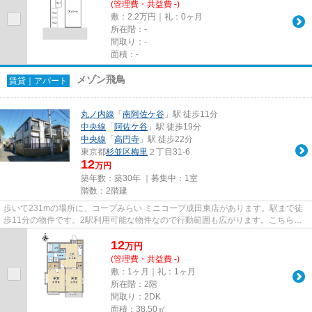
(管理費・共益費 -)
敷：2.2万円｜礼：0ヶ月
所在階：-
間取り：-
面積：-
メゾン飛鳥
賃貸｜アパート
丸ノ内線
「
南阿佐ケ谷
」駅 徒歩11分
中央線
「
阿佐ケ谷
」駅 徒歩19分
中央線
「
高円寺
」駅 徒歩22分
東京都
杉並区
梅里
２丁目31-6
12
万円
築年数：築30年 ｜募集中：
1室
階数：2階建
歩いて231mの場所に、コープみらい ミニコープ成田東店があります。駅まで徒
歩11分の物件です。2駅利用可能な物件なので行動範囲も広がります。こちらの
物件は陽当り良好です。当社ス...
12
万
円
(管理費・共益費 -)
敷：1ヶ月｜礼：1ヶ月
所在階：2階
間取り：2DK
面積：38.50㎡