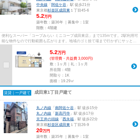
中央線
「
阿佐ケ谷
」駅 徒歩21分
東京都
杉並区
成田東
１丁目45-6
5.2
万円
築年数：築36年 ｜募集中：
1室
階数：4階建
便利なスーパー「コープみらい ミニコープ成田東店」まで135mです。2駅利用可
能な物件なので行動範囲も広がります。地域のゴミ捨て場まで行かずにサッとゴ
ミ出しできるように、共用部...
5.2
万
円
(管理費・共益費 3,000円)
敷：1ヶ月｜礼：1ヶ月
所在階：4階
間取り：1K
面積：19.29㎡
成田東1丁目戸建て
賃貸｜一戸建て
丸ノ内線
「
南阿佐ケ谷
」駅 徒歩15分
丸ノ内線
「
新高円寺
」駅 徒歩17分
京王井の頭線
「
西永福
」駅 徒歩22分
東京都
杉並区
成田東
１丁目26-9
20
万円
築年数：築35年 ｜募集中：
1室