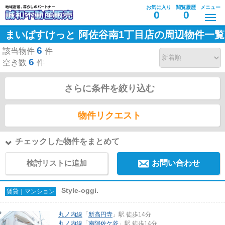
お気に入り
閲覧履歴
メニュー
0
0
まいばすけっと 阿佐谷南1丁目店の周辺物件一覧
6
該当物件
件
6
空き数
件
さらに条件を絞り込む
物件リクエスト
チェックした物件をまとめて
検討リストに追加
お問い合わせ
Style-oggi.
賃貸｜マンション
丸ノ内線
「
新高円寺
」駅 徒歩14分
丸ノ内線
「
南阿佐ケ谷
」駅 徒歩14分