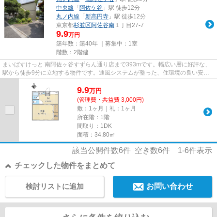
中央線
「
阿佐ケ谷
」駅 徒歩12分
丸ノ内線
「
新高円寺
」駅 徒歩12分
東京都
杉並区
阿佐谷南
１丁目27-7
9.9
万円
築年数：築40年 ｜募集中：
1室
階数：2階建
まいばすけっと 南阿佐ヶ谷すずらん通り店まで393mです。幅広い層に好評な、
駅から徒歩9分に立地する物件です。通風システムが整った、住環境の良い安心
のアパートです。こちらの物件...
9.9
万
円
(管理費・共益費 3,000円)
敷：1ヶ月｜礼：1ヶ月
所在階：1階
間取り：1DK
面積：34.80㎡
該当公開件数
6
件 空き数
6
件
1-6
件表示
チェックした物件をまとめて
検討リストに追加
お問い合わせ