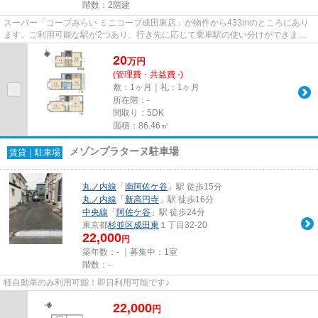
階数：2階建
スーパー「コープみらい ミニコープ成田東店」が物件から433mのところにあり
ます。ご利用可能な駅が2つあり、行き先に応じて乗車駅の使い分けができま
す。こちらは一戸建ての物件です...
20
万
円
(管理費・共益費 -)
敷：1ヶ月｜礼：1ヶ月
所在階：-
間取り：5DK
面積：86.46㎡
メゾンプラターヌ駐車場
賃貸｜駐車場
丸ノ内線
「
南阿佐ケ谷
」駅 徒歩15分
丸ノ内線
「
新高円寺
」駅 徒歩16分
中央線
「
阿佐ケ谷
」駅 徒歩24分
東京都
杉並区
成田東
１丁目32-20
22,000
円
築年数：- ｜募集中：
1室
階数：-
軽自動車のみ利用可能！即日利用可能です♪
22,000
円