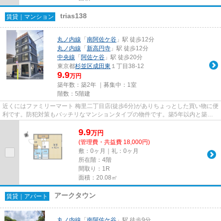
trias138
賃貸｜マンション
丸ノ内線
「
南阿佐ケ谷
」駅 徒歩12分
丸ノ内線
「
新高円寺
」駅 徒歩12分
中央線
「
阿佐ケ谷
」駅 徒歩20分
東京都
杉並区
成田東
１丁目38-12
9.9
万円
築年数：築2年 ｜募集中：
1室
階数：5階建
近くにはファミリーマート 梅里二丁目店(徒歩6分)がありちょっとした買い物に便
利です。防犯対策もバッチリなマンションタイプの物件です。築5年以内と築浅
なので、内装も外観もキレイ...
9.9
万
円
(管理費・共益費 18,000円)
敷：0ヶ月｜礼：0ヶ月
所在階：4階
間取り：1R
面積：20.08㎡
アークタウン
賃貸｜アパート
丸ノ内線
「
南阿佐ケ谷
」駅 徒歩9分