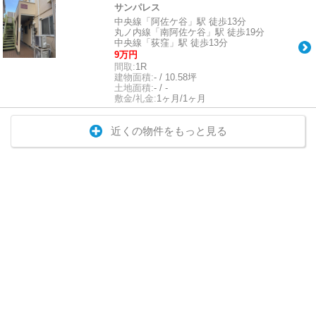
サンパレス
中央線「阿佐ケ谷」駅 徒歩13分
丸ノ内線「南阿佐ケ谷」駅 徒歩19分
中央線「荻窪」駅 徒歩13分
9万円
間取:
1R
建物面積:
- / 10.58坪
土地面積:
- / -
敷金/礼金:
1ヶ月/1ヶ月
近くの物件をもっと見る