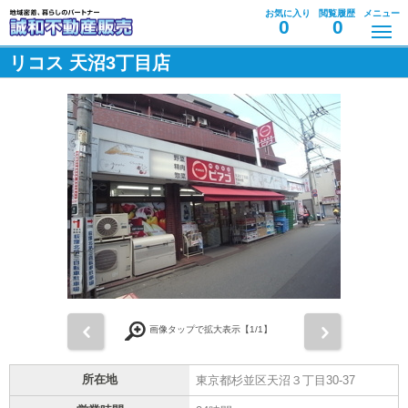
お気に入り
閲覧履歴
メニュー
0
0
リコス 天沼3丁目店
前
次
画像タップで拡大表示【
1
/1】
所在地
東京都杉並区天沼３丁目30-37