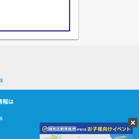
窪
情報は
階