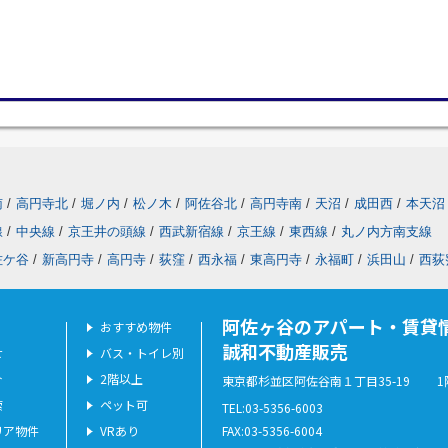
南
/
高円寺北
/
堀ノ内
/
松ノ木
/
阿佐谷北
/
高円寺南
/
天沼
/
成田西
/
本天沼
線
/
中央線
/
京王井の頭線
/
西武新宿線
/
京王線
/
東西線
/
丸ノ内方南支線
佐ケ谷
/
新高円寺
/
高円寺
/
荻窪
/
西永福
/
東高円寺
/
永福町
/
浜田山
/
西荻
阿佐ヶ谷のアパート・賃貸
おすすめ物件
誠和不動産販売
せ
バス・トイレ別
介
2階以上
東京都杉並区阿佐谷南１丁目35-19 1
索
ペット可
TEL:03-5356-6003
リア物件
VRあり
FAX:03-5356-6004