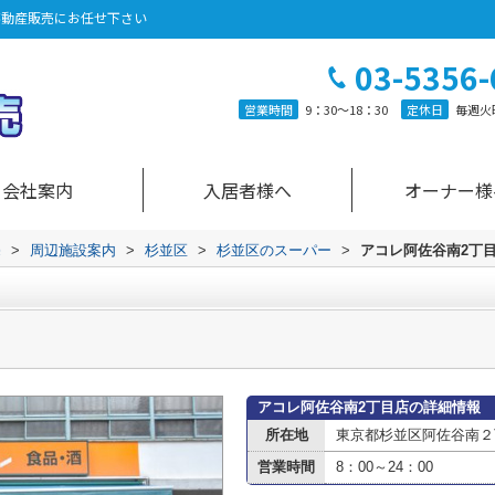
不動産販売にお任せ下さい
03-5356-
営業時間
9：30～18：30
定休日
毎週火
会社案内
入居者様へ
オーナー様
売
>
周辺施設案内
>
杉並区
>
杉並区のスーパー
>
アコレ阿佐谷南2丁
アコレ阿佐谷南2丁目店の詳細情報
所在地
東京都杉並区阿佐谷南２丁
営業時間
8：00～24：00