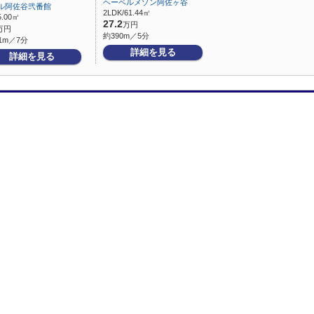
ヘーベルメゾン阿佐ヶ谷
ル阿佐谷弐番館
2LDK/61.44㎡
5.00㎡
27.2
万円
万円
約390m／5分
1m／7分
詳細を見る
詳細を見る