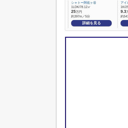
シャトー阿佐ヶ谷
アイ
1LDK/78.12㎡
1K/2
25
9.3
万円
約397m／5分
約54
詳細を見る