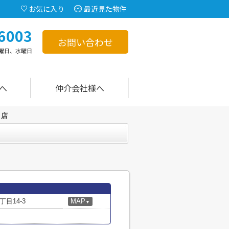
お気に入り
最近見た物件
6003
お問い合わせ
曜日、水曜日
へ
仲介会社様へ
目店
目14-3
MAP
▼