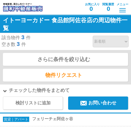
お気に入り
閲覧履歴
メニュー
0
0
イトーヨーカドー 食品館阿佐谷店の周辺物件一
覧
3
該当物件
件
3
空き数
件
さらに条件を絞り込む
物件リクエスト
チェックした物件をまとめて
検討リストに追加
お問い合わせ
フェリーチェ阿佐ヶ谷
賃貸｜アパート