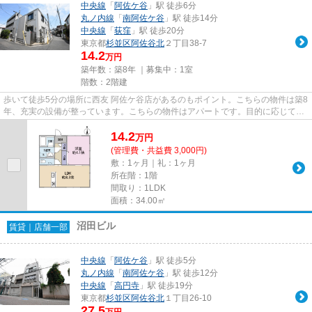
中央線
「
阿佐ケ谷
」駅 徒歩6分
丸ノ内線
「
南阿佐ケ谷
」駅 徒歩14分
中央線
「
荻窪
」駅 徒歩20分
東京都
杉並区
阿佐谷北
２丁目38-7
14.2
万円
築年数：築8年 ｜募集中：
1室
階数：2階建
歩いて徒歩5分の場所に西友 阿佐ケ谷店があるのもポイント。こちらの物件は築8
年、充実の設備が整っています。こちらの物件はアパートです。目的に応じて駅
を選べることが、2駅利用で...
14.2
万
円
(管理費・共益費 3,000円)
敷：1ヶ月｜礼：1ヶ月
所在階：1階
間取り：1LDK
面積：34.00㎡
沼田ビル
賃貸｜店舗一部
中央線
「
阿佐ケ谷
」駅 徒歩5分
丸ノ内線
「
南阿佐ケ谷
」駅 徒歩12分
中央線
「
高円寺
」駅 徒歩19分
東京都
杉並区
阿佐谷北
１丁目26-10
27.5