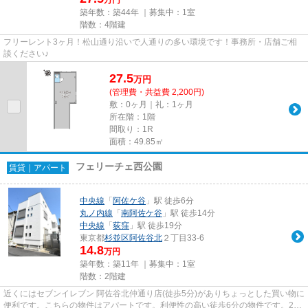
万円
築年数：築44年 ｜募集中：
1室
階数：4階建
フリーレント3ヶ月！松山通り沿いで人通りの多い環境です！事務所・店舗ご相
談ください♪
27.5
万
円
(管理費・共益費 2,200円)
敷：0ヶ月｜礼：1ヶ月
所在階：1階
間取り：1R
面積：49.85㎡
フェリーチェ西公園
賃貸｜アパート
中央線
「
阿佐ケ谷
」駅 徒歩6分
丸ノ内線
「
南阿佐ケ谷
」駅 徒歩14分
中央線
「
荻窪
」駅 徒歩19分
東京都
杉並区
阿佐谷北
２丁目33-6
14.8
万円
築年数：築11年 ｜募集中：
1室
階数：2階建
近くにはセブンイレブン 阿佐谷北仲通り店(徒歩5分)がありちょっとした買い物に
便利です。こちらの物件はアパートです。利便性の高い徒歩6分の物件です。2駅