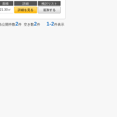
面積
詳細
検討リスト
21.30㎡
詳細を見る
追加する
2
2
1-2
当公開件数
件 空き数
件
件表示