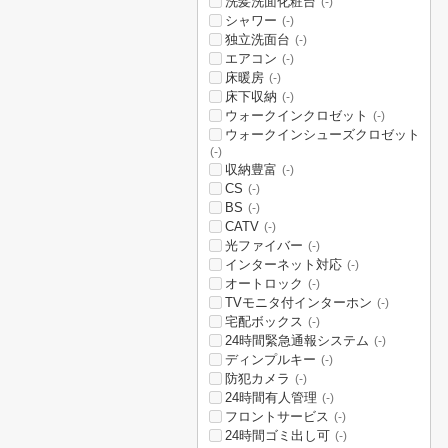
洗髪洗面化粧台
(-)
シャワー
(-)
独立洗面台
(-)
エアコン
(-)
床暖房
(-)
床下収納
(-)
ウォークインクロゼット
(-)
ウォークインシューズクロゼット
(-)
収納豊富
(-)
CS
(-)
BS
(-)
CATV
(-)
光ファイバー
(-)
インターネット対応
(-)
オートロック
(-)
TVモニタ付インターホン
(-)
宅配ボックス
(-)
24時間緊急通報システム
(-)
ディンプルキー
(-)
防犯カメラ
(-)
24時間有人管理
(-)
フロントサービス
(-)
24時間ゴミ出し可
(-)