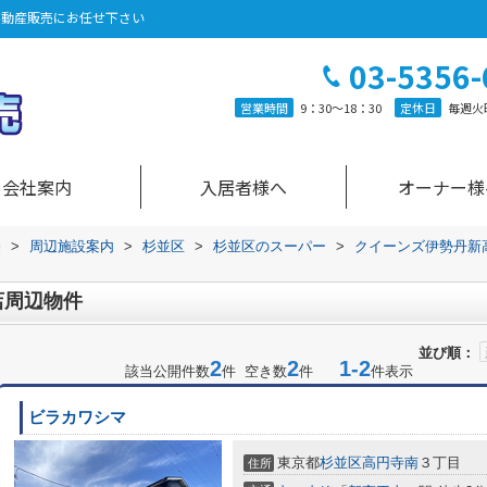
不動産販売にお任せ下さい
03-5356-
営業時間
9：30～18：30
定休日
毎週火
会社案内
入居者様へ
オーナー様
売
>
周辺施設案内
>
杉並区
>
杉並区のスーパー
>
クイーンズ伊勢丹新
店周辺物件
並び順：
2
2
1-2
該当公開件数
件 空き数
件
件表示
ビラカワシマ
東京都
杉並区
高円寺南
３丁目
住所