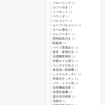
フローリング
(-)
ロフト付き
(-)
メゾネット
(-)
ベランダ
(-)
バルコニー
(-)
ルーフバルコニー
(-)
オール電化
(-)
エレベーター
(-)
照明器具付き
(-)
駐輪場
(-)
バイク置場あり
(-)
家具・家電付き
(-)
洗濯機置場有
(-)
外観タイル張り
(-)
コンロ２口以上
(-)
食器洗い乾燥機
(-)
システムキッチン
(-)
対面式キッチン
(-)
バス・トイレ別
(-)
追焚機能浴室
(-)
浴室乾燥機
(-)
温水洗浄便座
(-)
洗面台
(-)