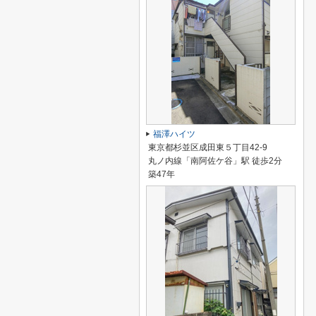
福澤ハイツ
東京都杉並区成田東５丁目42-9
丸ノ内線「南阿佐ケ谷」駅 徒歩2分
築47年