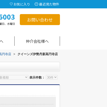
お気に入り
最近見た物件
6003
お問い合わせ
曜日、水曜日
へ
仲介会社様へ
高円寺店
>
クイーンズ伊勢丹新高円寺店
表示件数：