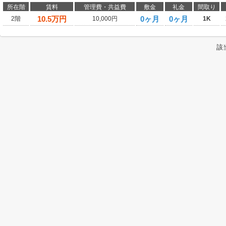
所在階
賃料
管理費・共益費
敷金
礼金
間取り
10.5
万円
0ヶ月
0ヶ月
2階
10,000円
1K
該