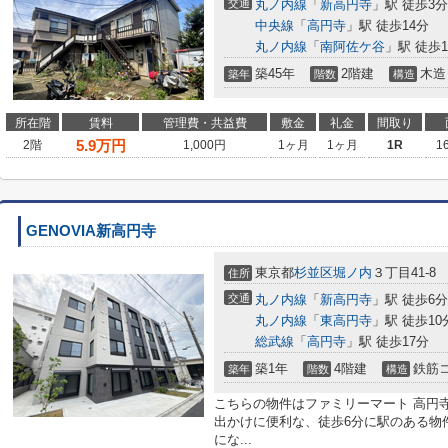
交通
丸ノ内線
「
新高円寺
」駅 徒歩3分
中央線
「
高円寺
」駅 徒歩14分
丸ノ内線
「
南阿佐ケ谷
」駅 徒歩1
築45年
2階建
木造
築年
階数
構造
所在階
賃料
管理費・共益費
敷金
礼金
間取り
5.9
万円
2階
1,000円
1ヶ月
1ヶ月
1R
1
GENOVIA新高円寺
東京都
杉並区
堀ノ内
３丁目41-8
住所
交通
丸ノ内線
「
新高円寺
」駅 徒歩6分
丸ノ内線
「
東高円寺
」駅 徒歩10
総武線
「
高円寺
」駅 徒歩17分
築1年
4階建
鉄筋
築年
階数
構造
こちらの物件はファミリーマート 高円寺
出かけに便利な、徒歩6分に駅のある物
にな...