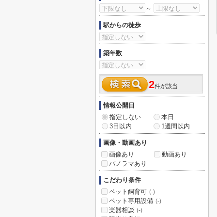
～
駅からの徒歩
築年数
2
件が該当
情報公開日
指定しない
本日
3日以内
1週間以内
画像・動画あり
画像あり
動画あり
パノラマあり
こだわり条件
ペット飼育可
(-)
ペット専用設備
(-)
楽器相談
(-)