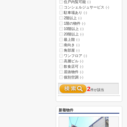
住戸内覧可能
(-)
コンシェルジュサービス
(-)
駐車場あり
(-)
2階以上
(-)
1階の物件
(-)
10階以上
(-)
20階以上
(-)
最上階
(-)
南向き
(-)
角部屋
(-)
ワンフロア
(-)
高層ビル
(-)
飲食店可
(-)
居抜物件
(-)
個別空調
(-)
2
件が該当
新着物件