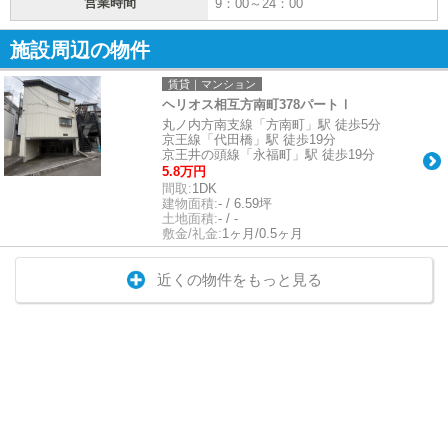
営業時間
9：00～24：00
施設周辺の物件
賃貸｜マンション
ヘリオス相互方南町378パートⅠ
丸ノ内方南支線「方南町」駅 徒歩5分
京王線「代田橋」駅 徒歩19分
京王井の頭線「永福町」駅 徒歩19分
5.8万円
間取:
1DK
建物面積:
- / 6.59坪
土地面積:
- / -
敷金/礼金:
1ヶ月/0.5ヶ月
近くの物件をもっと見る