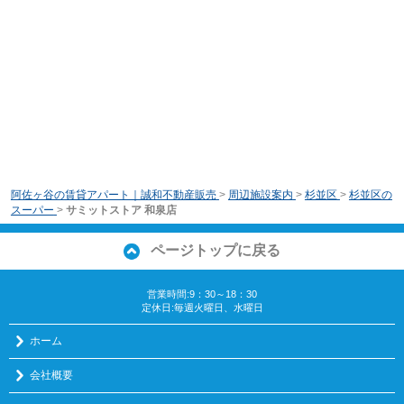
阿佐ヶ谷の賃貸アパート｜誠和不動産販売
>
周辺施設案内
>
杉並区
>
杉並区の
スーパー
>
サミットストア 和泉店
ページトップに戻る
営業時間:9：30～18：30
定休日:毎週火曜日、水曜日
ホーム
会社概要