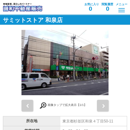
お気に入り
閲覧履歴
メニュー
0
0
サミットストア 和泉店
前
次
画像タップで拡大表示【
1
/1】
所在地
東京都杉並区和泉４丁目50-11