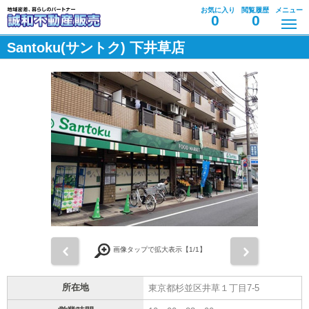
お気に入り
閲覧履歴
メニュー
0
0
Santoku(サントク) 下井草店
前
次
画像タップで拡大表示【
1
/1】
所在地
東京都杉並区井草１丁目7-5