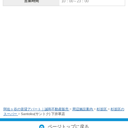
営業時間
10：00～23：00
阿佐ヶ谷の賃貸アパート｜誠和不動産販売
>
周辺施設案内
>
杉並区
>
杉並区の
スーパー
>
Santoku(サントク) 下井草店
ページトップに戻る