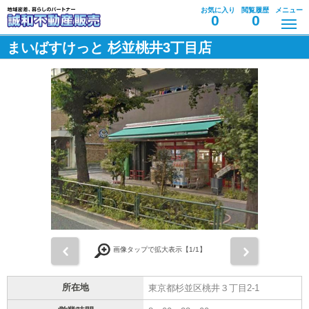
お気に入り
閲覧履歴
メニュー
0
0
まいばすけっと 杉並桃井3丁目店
前
次
画像タップで拡大表示【
1
/1】
所在地
東京都杉並区桃井３丁目2-1