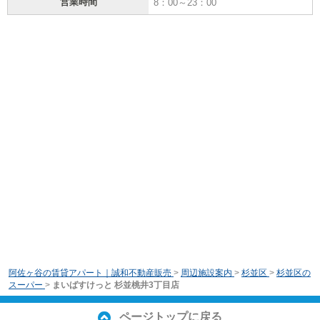
営業時間
8：00～23：00
阿佐ヶ谷の賃貸アパート｜誠和不動産販売
>
周辺施設案内
>
杉並区
>
杉並区の
スーパー
>
まいばすけっと 杉並桃井3丁目店
ページトップに戻る