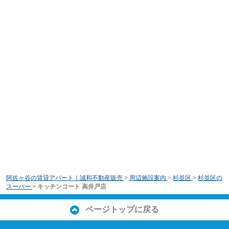
阿佐ヶ谷の賃貸アパート｜誠和不動産販売
>
周辺施設案内
>
杉並区
>
杉並区の
スーパー
>
キッチンコート 高井戸店
ページトップに戻る