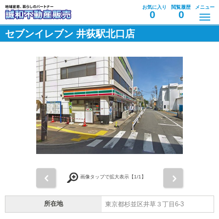
お気に入り
閲覧履歴
メニュー
0
0
セブンイレブン 井荻駅北口店
前
次
画像タップで拡大表示【
1
/1】
所在地
東京都杉並区井草３丁目6-3