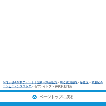
阿佐ヶ谷の賃貸アパート｜誠和不動産販売
>
周辺施設案内
>
杉並区
>
杉並区の
コンビニエンスストア
>
セブンイレブン 井荻駅北口店
ページトップに戻る