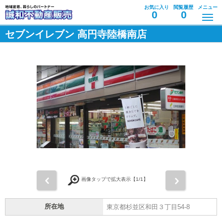
お気に入り
閲覧履歴
メニュー
0
0
セブンイレブン 高円寺陸橋南店
前
次
画像タップで拡大表示【
1
/1】
所在地
東京都杉並区和田３丁目54-8