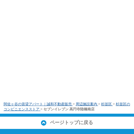
阿佐ヶ谷の賃貸アパート｜誠和不動産販売
>
周辺施設案内
>
杉並区
>
杉並区の
コンビニエンスストア
>
セブンイレブン 高円寺陸橋南店
ページトップに戻る