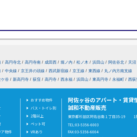
南
/
高円寺北
/
高円寺南
/
成田西
/
堀ノ内
/
松ノ木
/
浜田山
/
阿佐谷北
/
天沼
線
/
中央線
/
京王井の頭線
/
西武新宿線
/
京王線
/
東西線
/
丸ノ内方南支線
佐ケ谷
/
新高円寺
/
荻窪
/
高円寺
/
西永福
/
浜田山
/
東高円寺
/
永福町
/
西荻
阿佐ヶ谷のアパート・賃貸
おすすめ物件
誠和不動産販売
せ
バス・トイレ別
介
2階以上
東京都杉並区阿佐谷南１丁目35-19 1
索
ペット可
TEL:03-5356-6003
リア物件
VRあり
FAX:03-5356-6004