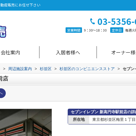
不動産販売にお任せ下さい
03-5356-
営業時間
9：30～18：30
定休日
毎週火
会社案内
入居者様へ
オーナー様
売
>
周辺施設案内
>
杉並区
>
杉並区のコンビニエンスストア
>
セブン
前店
へ
セブンイレブン 新高円寺駅前店の詳
所在地
東京都杉並区梅里１丁目7