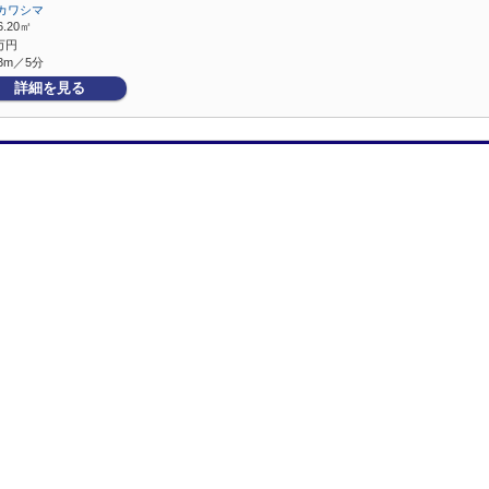
カワシマ
6.20㎡
万円
3m／5分
詳細を見る