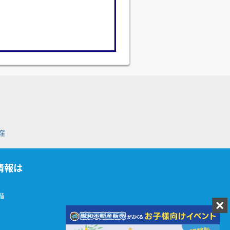
窪
情報は
階