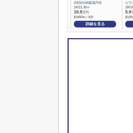
GENOVIA新高円寺
ビラ
1K/21.30㎡
1R/1
10.5
5.9
万円
約480m／6分
約39
詳細を見る