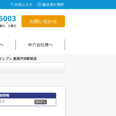
お気に入り
最近見た物件
6003
お問い合わせ
曜日、水曜日
へ
仲介会社様へ
イレブン 新高円寺駅前店
細情報
-7
MAP
▼