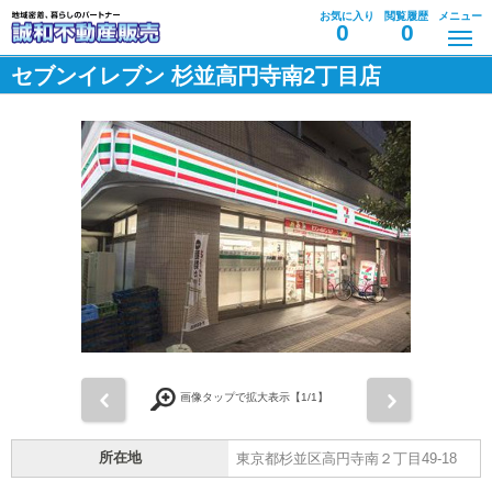
お気に入り
閲覧履歴
メニュー
0
0
セブンイレブン 杉並高円寺南2丁目店
前
次
画像タップで拡大表示【
1
/1】
所在地
東京都杉並区高円寺南２丁目49-18