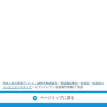
阿佐ヶ谷の賃貸アパート｜誠和不動産販売
>
周辺施設案内
>
杉並区
>
杉並区の
コンビニエンスストア
>
セブンイレブン 杉並高円寺南2丁目店
ページトップに戻る