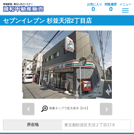
お気に入り
閲覧履歴
メニュー
0
0
セブンイレブン 杉並天沼2丁目店
前
次
画像タップで拡大表示【
1
/1】
所在地
東京都杉並区天沼２丁目17-9