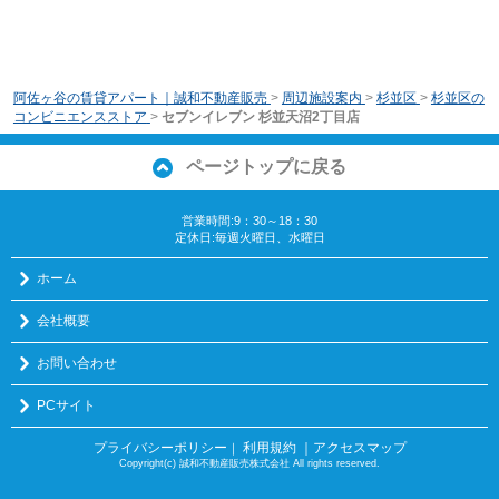
阿佐ヶ谷の賃貸アパート｜誠和不動産販売
>
周辺施設案内
>
杉並区
>
杉並区の
コンビニエンスストア
>
セブンイレブン 杉並天沼2丁目店
ページトップに戻る
営業時間:9：30～18：30
定休日:毎週火曜日、水曜日
ホーム
会社概要
お問い合わせ
PCサイト
プライバシーポリシー
利用規約
｜アクセスマップ
｜
Copyright(c) 誠和不動産販売株式会社 All rights reserved.