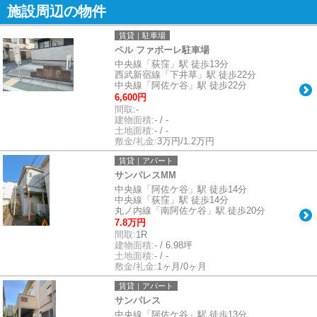
施設周辺の物件
賃貸｜駐車場
ペル ファボーレ駐車場
中央線「荻窪」駅 徒歩13分
西武新宿線「下井草」駅 徒歩22分
中央線「阿佐ケ谷」駅 徒歩22分
6,600円
間取:
-
建物面積:
- / -
土地面積:
- / -
敷金/礼金:
3万円/1.2万円
賃貸｜アパート
サンパレスMM
中央線「阿佐ケ谷」駅 徒歩14分
中央線「荻窪」駅 徒歩14分
丸ノ内線「南阿佐ケ谷」駅 徒歩20分
7.8万円
間取:
1R
建物面積:
- / 6.98坪
土地面積:
- / -
敷金/礼金:
1ヶ月/0ヶ月
賃貸｜アパート
サンパレス
中央線「阿佐ケ谷」駅 徒歩13分