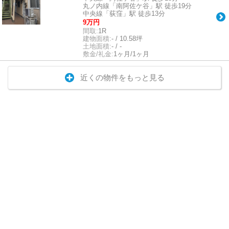
丸ノ内線「南阿佐ケ谷」駅 徒歩19分
中央線「荻窪」駅 徒歩13分
9万円
間取:
1R
建物面積:
- / 10.58坪
土地面積:
- / -
敷金/礼金:
1ヶ月/1ヶ月
近くの物件をもっと見る