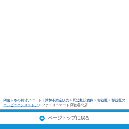
阿佐ヶ谷の賃貸アパート｜誠和不動産販売
>
周辺施設案内
>
杉並区
>
杉並区の
コンビニエンスストア
>
ファミリーマート 阿佐谷北店
ページトップに戻る