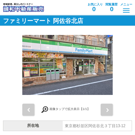
お気に入り
閲覧履歴
メニュー
0
0
ファミリーマート 阿佐谷北店
前
次
画像タップで拡大表示【
1
/1】
所在地
東京都杉並区阿佐谷北３丁目13-12