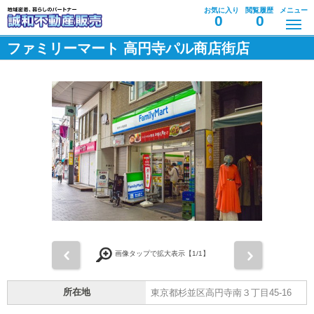
お気に入り
閲覧履歴
メニュー
0
0
ファミリーマート 高円寺パル商店街店
前
次
画像タップで拡大表示【
1
/1】
所在地
東京都杉並区高円寺南３丁目45-16