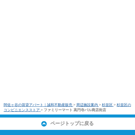
阿佐ヶ谷の賃貸アパート｜誠和不動産販売
>
周辺施設案内
>
杉並区
>
杉並区の
コンビニエンスストア
>
ファミリーマート 高円寺パル商店街店
ページトップに戻る