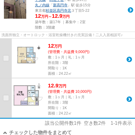
丸ノ内線
「
新高円寺
」駅 徒歩15分
東京都
杉並区
高円寺北
３丁目5-22
12
12.9
万円～
万円
築年数：築17年 ｜募集中：
2室
階数：3階建
洗面所独立・オートロック・浴室乾燥機付きの充実設備！二人入居相談可♪
12
万
円
(管理費・共益費 9,000円)
敷：1ヶ月｜礼：1ヶ月
所在階：3階
間取り：1K
面積：24.22㎡
12.9
万
円
(管理費・共益費 10,000円)
敷：1ヶ月｜礼：1ヶ月
所在階：3階
間取り：1K
面積：24.22㎡
該当公開件数
1
件 空き数
2
件
1-1
件表示
チェックした物件をまとめて