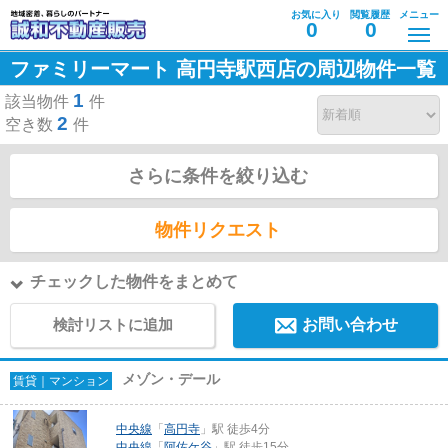
お気に入り
閲覧履歴
メニュー
0
0
ファミリーマート 高円寺駅西店の周辺物件一覧
1
該当物件
件
2
空き数
件
さらに条件を絞り込む
物件リクエスト
チェックした物件をまとめて
検討リストに追加
お問い合わせ
メゾン・デール
賃貸｜マンション
中央線
「
高円寺
」駅 徒歩4分
中央線
「
阿佐ケ谷
」駅 徒歩15分