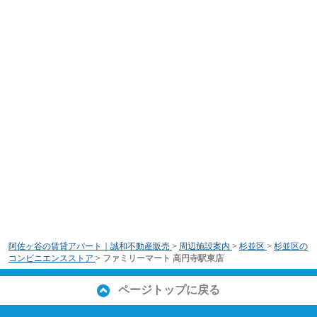
阿佐ヶ谷の賃貸アパート｜誠和不動産販売
>
周辺施設案内
>
杉並区
>
杉並区の
コンビニエンスストア
>
ファミリーマート 高円寺駅東店
ページトップに戻る