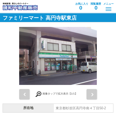
お気に入り
閲覧履歴
メニュー
0
0
ファミリーマート 高円寺駅東店
前
次
画像タップで拡大表示【
1
/1】
所在地
東京都杉並区高円寺南４丁目50-2