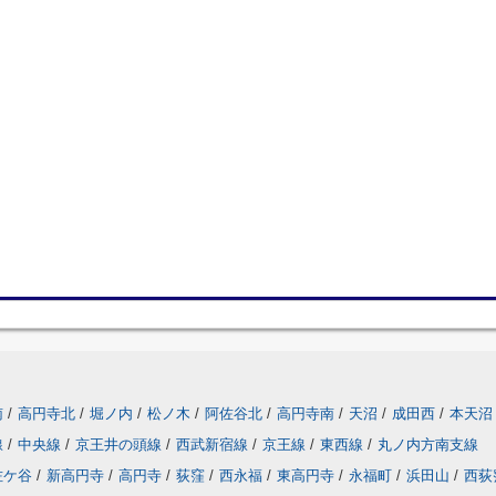
南
/
高円寺北
/
堀ノ内
/
松ノ木
/
阿佐谷北
/
高円寺南
/
天沼
/
成田西
/
本天沼
線
/
中央線
/
京王井の頭線
/
西武新宿線
/
京王線
/
東西線
/
丸ノ内方南支線
佐ケ谷
/
新高円寺
/
高円寺
/
荻窪
/
西永福
/
東高円寺
/
永福町
/
浜田山
/
西荻