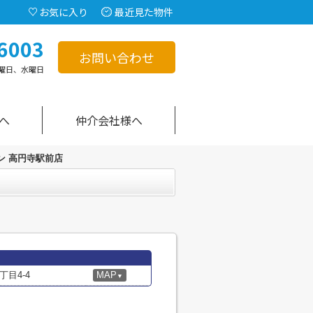
お気に入り
最近見た物件
6003
お問い合わせ
曜日、水曜日
へ
仲介会社様へ
ン 高円寺駅前店
目4-4
MAP
▼