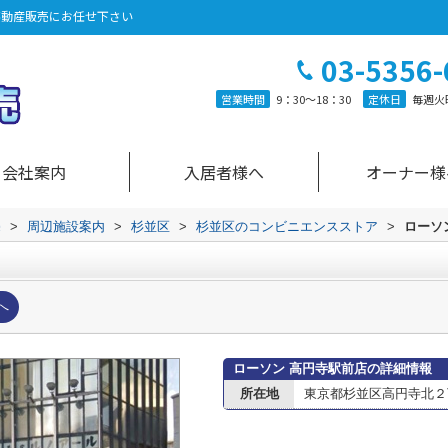
不動産販売にお任せ下さい
03-5356-
営業時間
9：30～18：30
定休日
毎週火
会社案内
入居者様へ
オーナー様
売
>
周辺施設案内
>
杉並区
>
杉並区のコンビニエンスストア
>
ローソ
へ
ローソン 高円寺駅前店の詳細情報
所在地
東京都杉並区高円寺北２丁