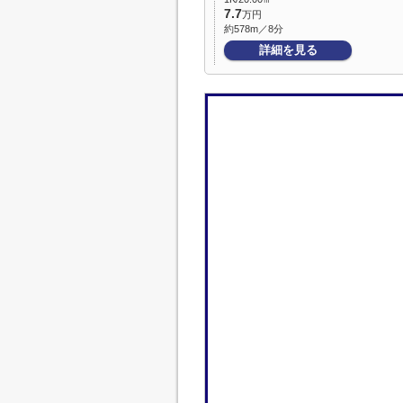
7.7
万円
約578m／8分
詳細を見る