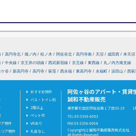
南
/
高円寺北
/
堀ノ内
/
松ノ木
/
阿佐谷北
/
高円寺南
/
天沼
/
成田西
/
本天沼
線
/
中央線
/
京王井の頭線
/
西武新宿線
/
京王線
/
東西線
/
丸ノ内方南支線
佐ケ谷
/
新高円寺
/
高円寺
/
荻窪
/
西永福
/
東高円寺
/
永福町
/
浜田山
/
西荻
阿佐ヶ谷のアパート・賃貸
おすすめ物件
誠和不動産販売
せ
バス・トイレ別
介
2階以上
東京都杉並区阿佐谷南１丁目35-19 1
索
ペット可
TEL:03-5356-6003
リア物件
VRあり
FAX:03-5356-6004
Copyright(c) 誠和不動産販売株式会社
エリア物件
礼金なし
All Rights Reserved.