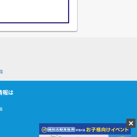
窪
情報は
階