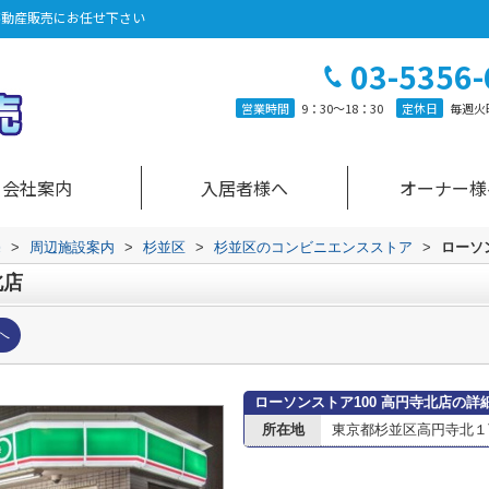
不動産販売にお任せ下さい
03-5356-
営業時間
9：30～18：30
定休日
毎週火
会社案内
入居者様へ
オーナー様
売
>
周辺施設案内
>
杉並区
>
杉並区のコンビニエンスストア
>
ローソ
北店
へ
ローソンストア100 高円寺北店の詳
所在地
東京都杉並区高円寺北１丁