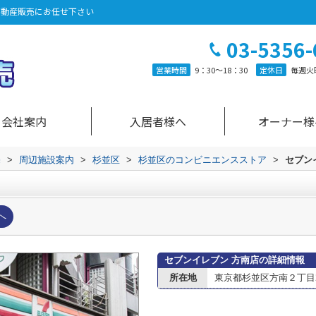
不動産販売にお任せ下さい
03-5356-
営業時間
9：30～18：30
定休日
毎週火
会社案内
入居者様へ
オーナー様
売
>
周辺施設案内
>
杉並区
>
杉並区のコンビニエンスストア
>
セブン
へ
セブンイレブン 方南店の詳細情報
所在地
東京都杉並区方南２丁目20