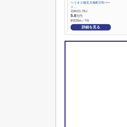
ヘリオス相互方南町378パー
ト…
1DK/21.79㎡
5.8
万円
約525m／7分
詳細を見る