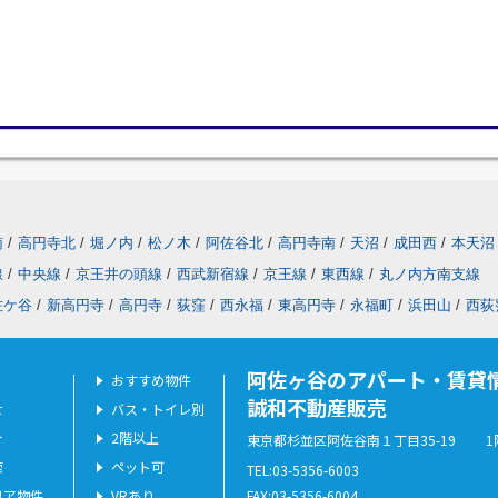
南
/
高円寺北
/
堀ノ内
/
松ノ木
/
阿佐谷北
/
高円寺南
/
天沼
/
成田西
/
本天沼
線
/
中央線
/
京王井の頭線
/
西武新宿線
/
京王線
/
東西線
/
丸ノ内方南支線
佐ケ谷
/
新高円寺
/
高円寺
/
荻窪
/
西永福
/
東高円寺
/
永福町
/
浜田山
/
西荻
阿佐ヶ谷のアパート・賃貸
おすすめ物件
誠和不動産販売
せ
バス・トイレ別
介
2階以上
東京都杉並区阿佐谷南１丁目35-19 1
索
ペット可
TEL:03-5356-6003
リア物件
VRあり
FAX:03-5356-6004