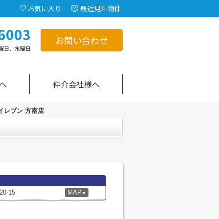
お気に入り
最近見た物件
6003
お問い合わせ
曜日、水曜日
へ
仲介会社様へ
イレブン 方南店
-15
MAP
▼