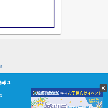
窪
情報は
階