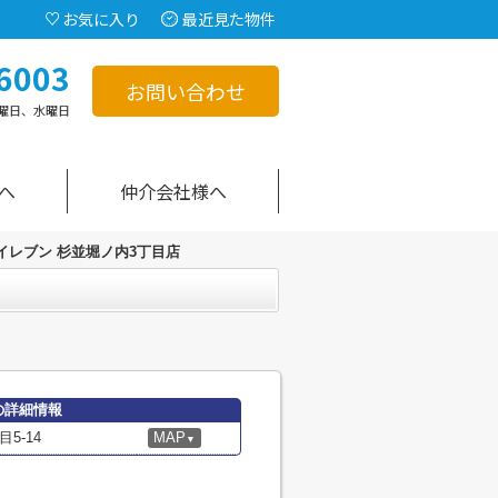
お気に入り
最近見た物件
6003
お問い合わせ
曜日、水曜日
へ
仲介会社様へ
イレブン 杉並堀ノ内3丁目店
の詳細情報
5-14
MAP
▼