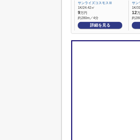
サンライズコスモスⅢ
サン
1K/24.42㎡
1K/3
9
12
万円
約280m／4分
約28
詳細を見る