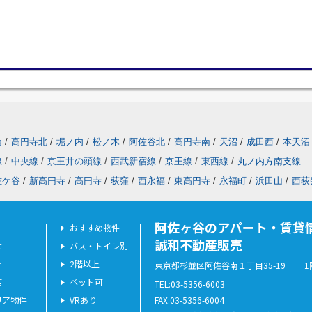
南
/
高円寺北
/
堀ノ内
/
松ノ木
/
阿佐谷北
/
高円寺南
/
天沼
/
成田西
/
本天沼
線
/
中央線
/
京王井の頭線
/
西武新宿線
/
京王線
/
東西線
/
丸ノ内方南支線
佐ケ谷
/
新高円寺
/
高円寺
/
荻窪
/
西永福
/
東高円寺
/
永福町
/
浜田山
/
西荻
阿佐ヶ谷のアパート・賃貸
おすすめ物件
誠和不動産販売
せ
バス・トイレ別
介
2階以上
東京都杉並区阿佐谷南１丁目35-19 1
索
ペット可
TEL:03-5356-6003
リア物件
VRあり
FAX:03-5356-6004