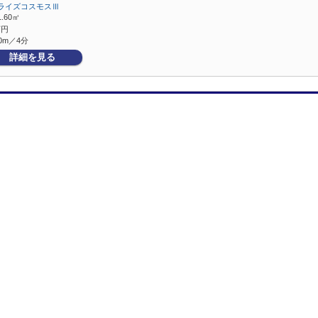
ライズコスモスⅢ
1.60㎡
万円
0m／4分
詳細を見る