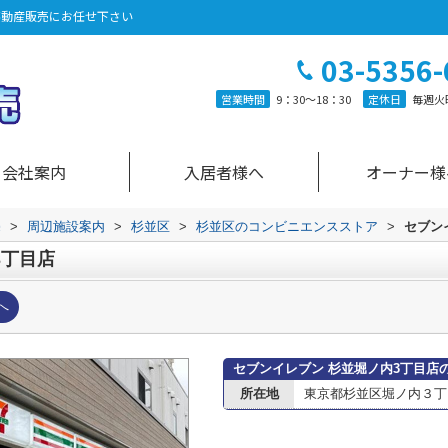
不動産販売にお任せ下さい
03-5356-
営業時間
9：30～18：30
定休日
毎週火
会社案内
入居者様へ
オーナー様
売
>
周辺施設案内
>
杉並区
>
杉並区のコンビニエンスストア
>
セブン
3丁目店
へ
セブンイレブン 杉並堀ノ内3丁目店
所在地
東京都杉並区堀ノ内３丁目