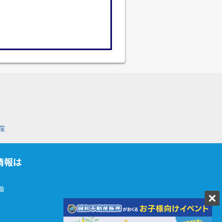
窪
情報は
階