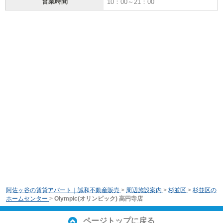
営業時間
10：00～21：00
阿佐ヶ谷の賃貸アパート｜誠和不動産販売
>
周辺施設案内
>
杉並区
>
杉並区の
ホームセンター
>
Olympic(オリンピック) 高円寺店
ページトップに戻る