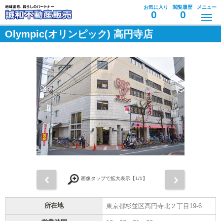
お気に入り
閲覧履歴
メニュー
0
0
Olympic(オリンピック) 高円寺店
前
次
画像タップで拡大表示【
1
/1】
所在地
東京都杉並区高円寺北２丁目19-6