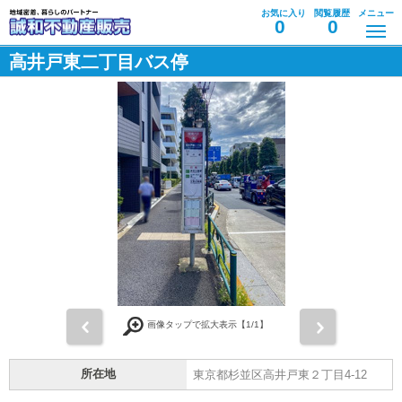
お気に入り
閲覧履歴
メニュー
0
0
高井戸東二丁目バス停
前
次
画像タップで拡大表示【
1
/1】
所在地
東京都杉並区高井戸東２丁目4-12