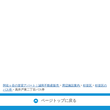
阿佐ヶ谷の賃貸アパート｜誠和不動産販売
>
周辺施設案内
>
杉並区
>
杉並区の
バス停
>
高井戸東二丁目バス停
ページトップに戻る