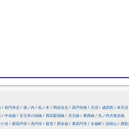
南
/
高円寺北
/
堀ノ内
/
松ノ木
/
阿佐谷北
/
高円寺南
/
天沼
/
成田西
/
本天沼
線
/
中央線
/
京王井の頭線
/
西武新宿線
/
京王線
/
東西線
/
丸ノ内方南支線
佐ケ谷
/
新高円寺
/
高円寺
/
荻窪
/
西永福
/
東高円寺
/
永福町
/
浜田山
/
西荻