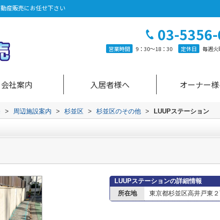
不動産販売にお任せ下さい
03-5356-
営業時間
9：30～18：30
定休日
毎週火
会社案内
入居者様へ
オーナー様
売
>
周辺施設案内
>
杉並区
>
杉並区のその他
>
LUUPステーション
LUUPステーションの詳細情報
所在地
東京都杉並区高井戸東２丁