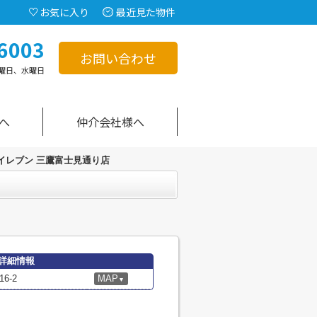
お気に入り
最近見た物件
6003
お問い合わせ
曜日、水曜日
へ
仲介会社様へ
イレブン 三鷹富士見通り店
詳細情報
6-2
MAP
▼