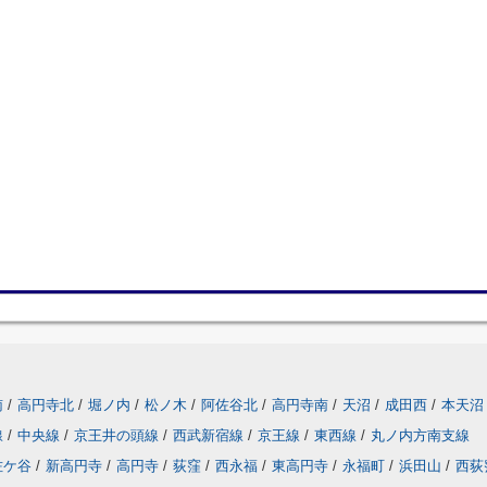
南
/
高円寺北
/
堀ノ内
/
松ノ木
/
阿佐谷北
/
高円寺南
/
天沼
/
成田西
/
本天沼
線
/
中央線
/
京王井の頭線
/
西武新宿線
/
京王線
/
東西線
/
丸ノ内方南支線
佐ケ谷
/
新高円寺
/
高円寺
/
荻窪
/
西永福
/
東高円寺
/
永福町
/
浜田山
/
西荻