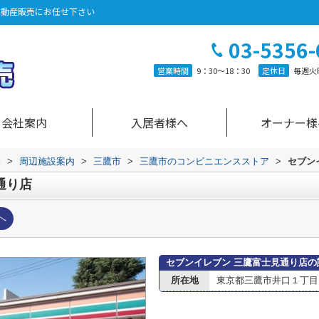
不動産販売にお任せ下さい
03-5356-
営業時間
9：30～18：30
定休日
毎週火
会社案内
入居者様へ
オーナー様
売
>
周辺施設案内
>
三鷹市
>
三鷹市のコンビニエンスストア
>
セブン
通り店
へ
セブンイレブン 三鷹富士見通り店の
所在地
東京都三鷹市井口１丁目1