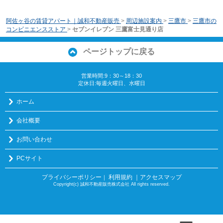
阿佐ヶ谷の賃貸アパート｜誠和不動産販売
>
周辺施設案内
>
三鷹市
>
三鷹市の
コンビニエンスストア
>
セブンイレブン 三鷹富士見通り店
ページトップに戻る
営業時間:9：30～18：30
定休日:毎週火曜日、水曜日
ホーム
会社概要
お問い合わせ
PCサイト
プライバシーポリシー
利用規約
｜アクセスマップ
｜
Copyright(c) 誠和不動産販売株式会社 All rights reserved.