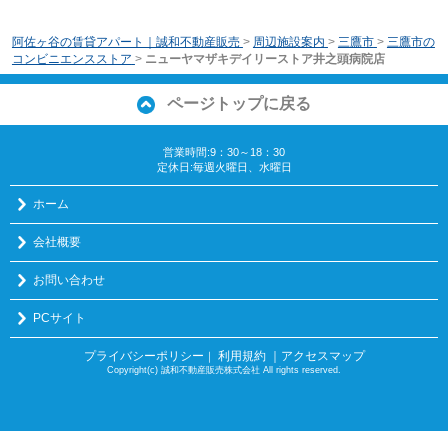
阿佐ヶ谷の賃貸アパート｜誠和不動産販売
>
周辺施設案内
>
三鷹市
>
三鷹市の
コンビニエンスストア
>
ニューヤマザキデイリーストア井之頭病院店
ページトップに戻る
営業時間:9：30～18：30
定休日:毎週火曜日、水曜日
ホーム
会社概要
お問い合わせ
PCサイト
プライバシーポリシー
利用規約
｜アクセスマップ
｜
Copyright(c) 誠和不動産販売株式会社 All rights reserved.