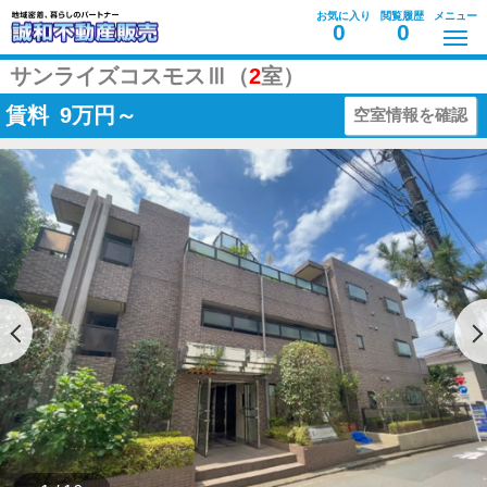
お気に入り
閲覧履歴
メニュー
0
0
サンライズコスモスⅢ（
2
室）
賃料
9
万円～
空室情報を確認