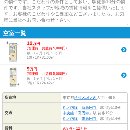
の物件です。こだわりの条件として多い、駅徒歩10分の物
件です。当社スタッフが地域の賃貸情報をご提供いたしま
す。お客様のこだわりやご要望などございましたら、お気
軽に当社へお問い合わせ下さい。
空室一覧
12
万
円
(管理費・共益費 5,000円)
敷：1ヶ月｜礼：1ヶ月
1階 / 1K / 31.60㎡
9
万
円
(管理費・共益費 5,000円)
敷：1ヶ月｜礼：1ヶ月
3階 / 1K / 24.42㎡
所在地
東京都
杉並区
堀ノ内
３丁目46-8
丸ノ内線
「
新高円寺
」駅 徒歩10分
交通
中央線
「
高円寺
」駅 徒歩19分
丸ノ内線
「
東高円寺
」駅 徒歩14分
賃料
9万円～12万円