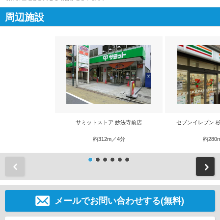
周辺施設
サミットストア 妙法寺前店
セブンイレブン 
約312m／4分
約280
前
メールでお問い合わせする(無料)