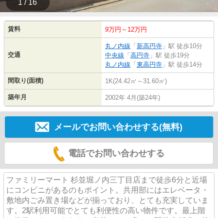
1 / 16
賃料
9万円～12万円
丸ノ内線
「
新高円寺
」駅 徒歩10分
交通
中央線
「
高円寺
」駅 徒歩19分
丸ノ内線
「
東高円寺
」駅 徒歩14分
間取り(面積)
1K(24.42㎡～31.60㎡)
築年月
2002年 4月(築24年)
メールでお問い合わせする(無料)
電話でお問い合わせする
ファミリーマート 杉並堀ノ内三丁目店まで徒歩6分と近場
にコンビニがあるのもポイント。共用部にはエレベータ・
敷地内ごみ置き場などが揃っており、とても充実していま
す。2駅利用可能でとても利便性の高い物件です。最上階