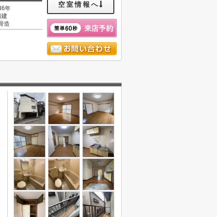
空室情報へ
36年
階建
骨造