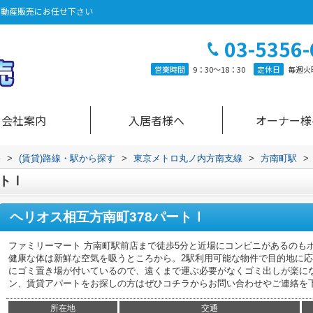
不動産販売にお任せ下さい
03-5356-
営業時間
9：30～18：30
定休日
毎週火
会社案内
入居者様へ
オーナー様
売
>
(賃貸)路線・駅から探す
>
東京メトロ丸ノ内方南支線
>
方南町駅
>
ートⅠ
ヘリオス相互方南町378パートⅠ
ファミリーマート 方南町駅前店まで徒歩5分と近場にコンビニがあるのも
健康な体は新鮮な空気を吸うところから。2駅利用可能な物件で目的地に
にゴミ置き場が付いているので、遠くまで運ぶ必要がなくゴミ出しが楽に
ン、賃貸アパートをお探しの方はぜひコチラからお問い合わせやご連絡を
所在地
交通