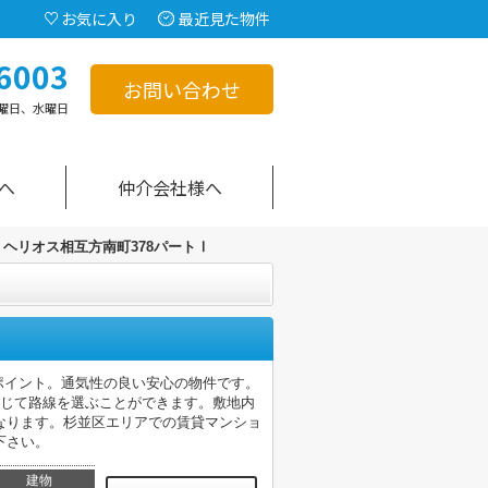
お気に入り
最近見た物件
6003
お問い合わせ
曜日、水曜日
へ
仲介会社様へ
ヘリオス相互方南町378パートⅠ
ポイント。通気性の良い安心の物件です。
応じて路線を選ぶことができます。敷地内
なります。杉並区エリアでの賃貸マンショ
下さい。
建物