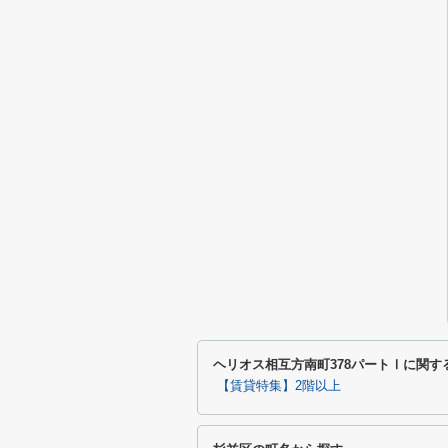
ヘリオス相互方南町378パートⅠに関
【賃貸特集】2階以上