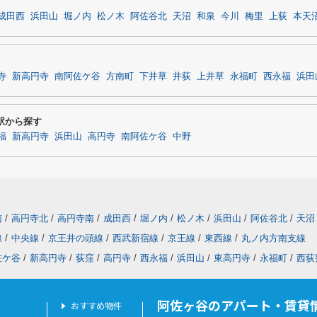
成田西
浜田山
堀ノ内
松ノ木
阿佐谷北
天沼
和泉
今川
梅里
上荻
本天
寺
新高円寺
南阿佐ケ谷
方南町
下井草
井荻
上井草
永福町
西永福
浜田
駅から探す
福
新高円寺
浜田山
高円寺
南阿佐ケ谷
中野
南
/
高円寺北
/
高円寺南
/
成田西
/
堀ノ内
/
松ノ木
/
浜田山
/
阿佐谷北
/
天沼
線
/
中央線
/
京王井の頭線
/
西武新宿線
/
京王線
/
東西線
/
丸ノ内方南支線
佐ケ谷
/
新高円寺
/
荻窪
/
高円寺
/
西永福
/
浜田山
/
東高円寺
/
永福町
/
西荻
阿佐ヶ谷のアパート・賃貸
おすすめ物件