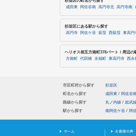
杉並区の町名から探す
成田東
阿佐谷南
高円寺北
高円寺南
杉並区にある駅から探す
高円寺
阿佐ケ谷
荻窪
西荻窪
東高円
ヘリオス相互方南町378パートⅠ周辺の
方南町
代田橋
永福町
東高円寺
西永
市区町村から探す
杉並区
町名から探す
成田東
/
阿佐谷
路線から探す
丸ノ内線
/
総武
駅から探す
南阿佐ケ谷
/
阿
ホーム
お客様の声