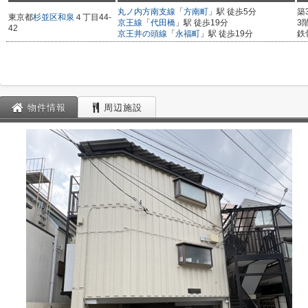
丸ノ内方南支線
「
方南町
」駅 徒歩5分
築
東京都
杉並区
和泉
４丁目44-
京王線
「
代田橋
」駅 徒歩19分
3
42
京王井の頭線
「
永福町
」駅 徒歩19分
鉄
物件情報
周辺施設