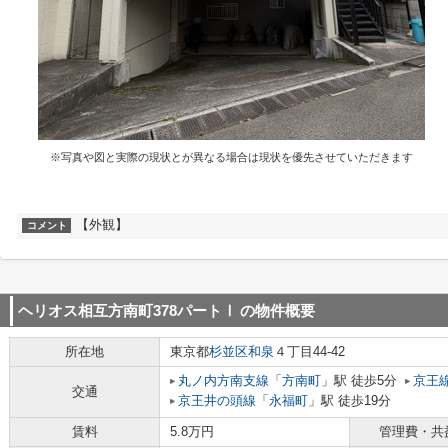
※写真や図と実際の現状とが異なる場合は現状を優先させていただきます
【外観】
コメント
ヘリオス相互方南町378パートⅠ
の物件概要
所在地
東京都
杉並区
和泉
４丁目44-42
丸ノ内方南支線
「
方南町
」駅 徒歩5分
京王
交通
京王井の頭線
「
永福町
」駅 徒歩19分
賃料
5.8万円
管理費・共