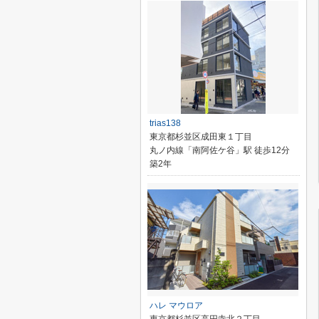
trias138
東京都杉並区成田東１丁目
丸ノ内線「南阿佐ケ谷」駅 徒歩12分
築2年
ハレ マウロア