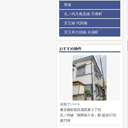
和泉
丸ノ内方南支線 方南町
京王線 代田橋
京王井の頭線 永福町
おすすめ物件
石垣アパート
東京都杉並区成田東２丁目
丸ノ内線「南阿佐ケ谷」駅 徒歩17分
築73年