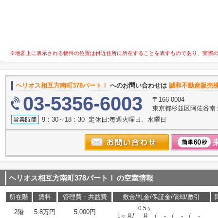
※地図上に表示される物件の位置は付近住所に所在することを表すものであり、実際
ヘリオス相互方南町378パートⅠ
へのお問い合わせは
誠和不動産販売
03-5356-6003
〒166-0004
東京都杉並区阿佐谷南１
9：30～18：30 定休日:毎週火曜日、水曜日
ヘリオス相互方南町378パートⅠ
の空室情報
所在階
賃料
管理費・共益費
敷金/礼金/保証金/償却/敷引
0.5ヶ
2階
5.8万円
5,000円
/
/
/
/
1ヶ月
月
-
-
-