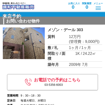
お気に入り
閲覧履歴
メニュー
0
0
来店予約
お問い合わせ物件
メゾン・デール 303
賃料
12万円
(管理費：9,000円)
敷 / 礼
1ヶ月 / 1ヶ月
間取り / 面
1K / 24.22㎡
積
築年月
2009年 7月
お電話での予約はこちら
03-5356-6003
営業時間
9：30～18：30
定休日
毎週火曜日、水曜日