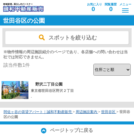
お気に入り
閲覧履歴
メニュー
0
0
世田谷区の公園
スポットを絞り込む
※物件情報の周辺施設紹介のページであり、各店舗への問い合わせは当
社では対応できません。
該当件数
1
件
野沢二丁目公園
東京都世田谷区野沢２丁目
-
阿佐ヶ谷の賃貸アパート｜誠和不動産販売
>
周辺施設案内
>
世田谷区
>
世田谷
区の公園
ページトップに戻る